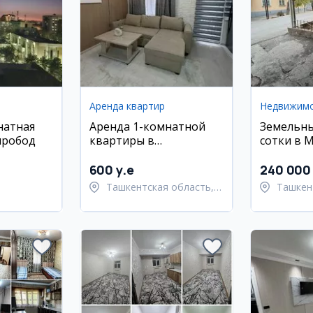
Аренда квартир
Недвижим
натная
Аренда 1-комнатной
Земельны
иробод
квартиры в
сотки в 
новостройке на
Улугбекс
Паркентском
600 y.e
240 000 
Ташкентская область,
Ташкен
Паркентский район
Улугбе