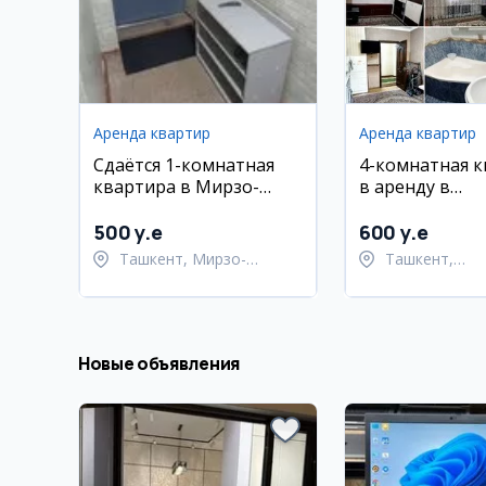
Аренда квартир
Аренда квартир
Сдаётся 1-комнатная
4-комнатная 
квартира в Мирзо-
в аренду в
Улугбекском районе
Шайхантахурс
районе, Ибн С
500 y.e
600 y.e
Ташкент, Мирзо-
Ташкент,
Улугбекский район
Шайхантахур
Новые объявления