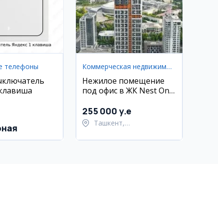
е телефоны
Коммерческая недвижимость
ыключатель
Нежилое помещение
 клавиша
под офис в ЖК Nest One
E Blok, Ташкент-Сити,
56 кв.м
255 000 y.e
Ташкент,
рная
Шайхантахурский район