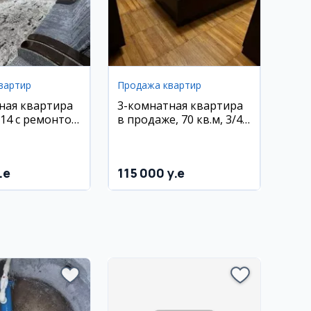
вартир
Продажа квартир
ная квартира
3-комнатная квартира
-14 с ремонтом
в продаже, 70 кв.м, 3/4
ью
этаж, Мирзо Улугбек
район
.e
115 000 y.e