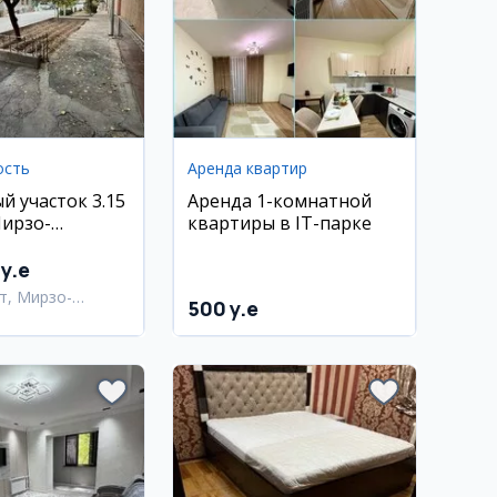
ость
Аренда квартир
й участок 3.15
Аренда 1-комнатной
Мирзо-
квартиры в IT-парке
ком районе
y.e
т, Мирзо-
500 y.e
кский район