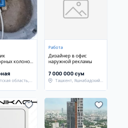
Работа
ик
Дизайнер в офис
орных колонок
наружной рекламы
к
рная
7 000 000 сум
тская область,
Ташкент, Яшнабадский
ьский район
район