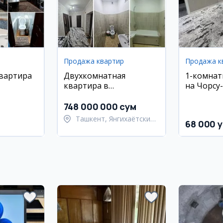
Продажа квартир
Продажа к
квартира
Двухкомнатная
1-комнат
квартира в
на Чорсу
ком
Янгихаётском районе
и мебел
ино
748 000 000 сум
Ташкент, Янгихаётский
68 000 y
ский район
район