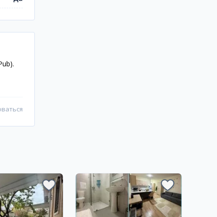
ub).
оваться