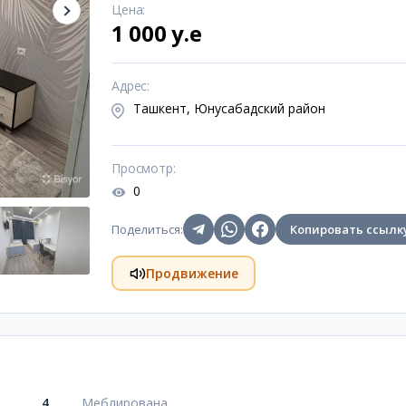
Цена
:
1 000 y.e
Адрес
:
Ташкент, Юнусабадский район
Просмотр
:
0
Поделиться
:
Копировать ссылк
Продвижение
4
Меблирована