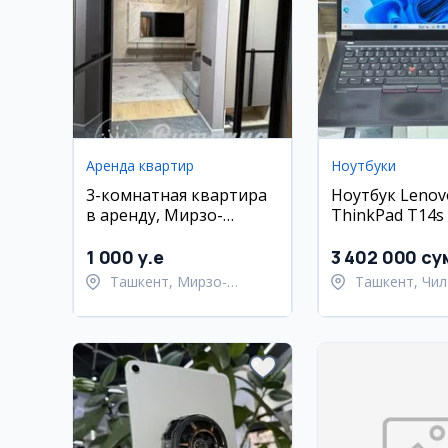
Аренда квартир
Ноутбуки
3-комнатная квартира
Ноутбук Lenov
в аренду, Мирзо-
ThinkPad T14s (
Улугбекский район,
16 ГБ, 512 ГБ S
Ташкент
сенсорный экр
1 000 y.e
3 402 000 су
Ташкент, Мирзо-
Ташкент, Чил
Улугбекский район
район