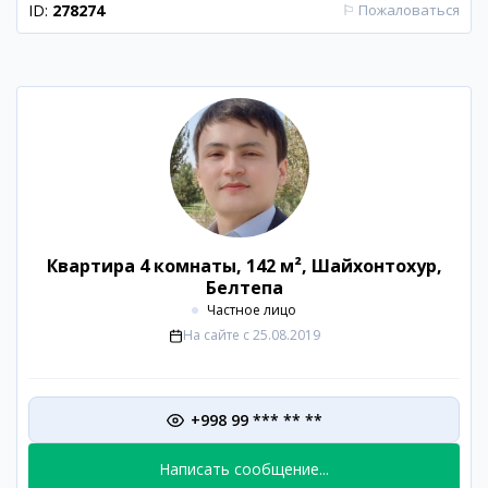
ID:
278274
⚐
Пожаловаться
Квартира 4 комнаты, 142 м², Шайхонтохур,
Белтепа
Частное лицо
На сайте с
25.08.2019
+998 99 *** ** **
Написать сообщение...