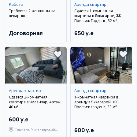
Работа
Аренда квартир
Требуется 2 женщины на
Сдается 1-комнатная
пекарню
квартира в Яккасарое, ЖК
Престиж Гарденс, 32 м²,
11/14 этаж
Договорная
650 y.e
Аренда квартир
Аренда квартир
Сдаётся 2-комнатная
1-комнатная квартира в
квартира в Чиланзар, 4 этаж,
аренду в Яккасарой, ЖК
40 м²
Престиж гарденс, 33 м²
600 y.e
600 y.e
Ташкент, Чиланзарский
район