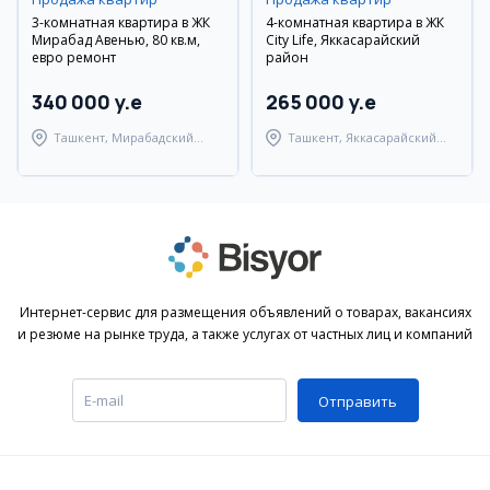
3-комнатная квартира в ЖК
4-комнатная квартира в ЖК
Мирабад Авенью, 80 кв.м,
City Life, Яккасарайский
евро ремонт
район
340 000 y.e
265 000 y.e
Ташкент, Мирабадский
Ташкент, Яккасарайский
район
район
Интернет-сервис для размещения объявлений о товарах, вакансиях
и резюме на рынке труда, а также услугах от частных лиц и компаний
Отправить