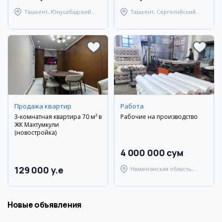
Ташкент, Юнусабадский
Ташкент, Сергелийский
район
район
Продажа квартир
Работа
3-комнатная квартира 70 м² в
Рабочие на производство
ЖК Махтумкули
(новостройка)
4 000 000 сум
129 000 y.e
Наманганская область,
Уйчинский район
Новые объявления