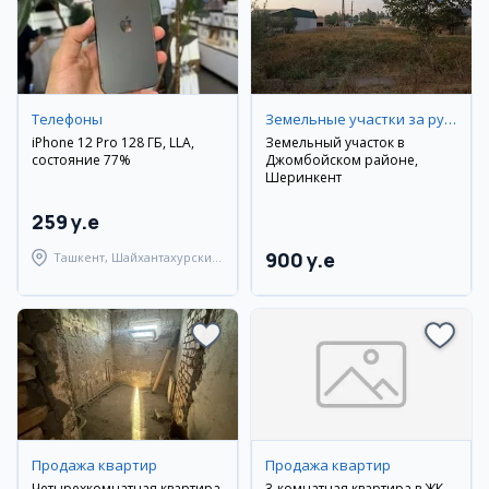
Телефоны
Земельные участки за рубежом
iPhone 12 Pro 128 ГБ, LLA,
Земельный участок в
состояние 77%
Джомбойском районе,
Шеринкент
259 y.e
900 y.e
Ташкент, Шайхантахурский
район
Продажа квартир
Продажа квартир
Четырехкомнатная квартира
3-комнатная квартира в ЖК