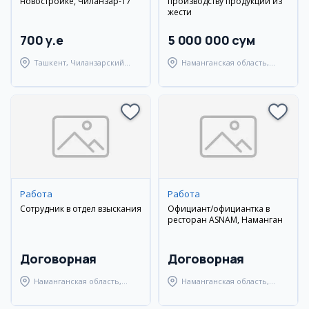
новостройке, Чиланзар-17
производству продукции из
жести
700 y.e
5 000 000 сум
Ташкент, Чиланзарский
Наманганская область,
район
Наманганский район
Работа
Работа
Сотрудник в отдел взыскания
Официант/официантка в
ресторан ASNAM, Наманган
Договорная
Договорная
Наманганская область,
Наманганская область,
Наманганский район
Наманганский район