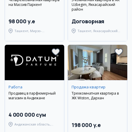
на Массив Паркент
Uzbegim, Яккасарайский
район
98 000 y.e
Договорная
Ташкент, Мирзо-
Ташкент, Яккасарайский
Улугбекский район
район
Работа
Продажа квартир
Продавец в парфюмерный
Трехкомнатная квартира в
магазин в Андижане
ЖК Wiston, Дархан
4 000 000 сум
198 000 y.e
Андижанская область,
Андижанский район