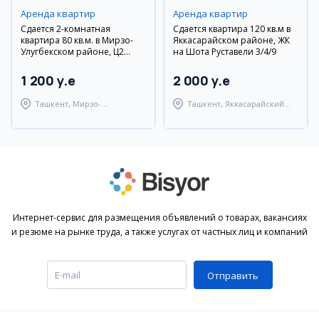
Аренда квартир
Аренда квартир
Сдается 2-комнатная
Сдается квартира 120 кв.м в
квартира 80 кв.м. в Мирзо-
Яккасарайском районе, ЖК
Улугбекском районе, Ц2
на Шота Руставели 3/4/9
Дархан, вторичка, с мебелью
и техникой
1 200 y.e
2 000 y.e
Ташкент, Мирзо-
Ташкент, Яккасарайский
Улугбекский район
район
Интернет-сервис для размещения объявлений о товарах, вакансиях
и резюме на рынке труда, а также услугах от частных лиц и компаний
Отправить