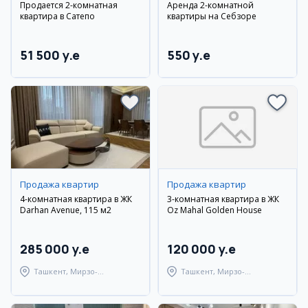
Продается 2-комнатная
Аренда 2-комнатной
квартира в Сатепо
квартиры на Себзоре
51 500 y.e
550 y.e
Продажа квартир
Продажа квартир
4-комнатная квартира в ЖК
3-комнатная квартира в ЖК
Darhan Avenue, 115 м2
Oz Mahal Golden House
285 000 y.e
120 000 y.e
Ташкент, Мирзо-
Ташкент, Мирзо-
Улугбекский район
Улугбекский район