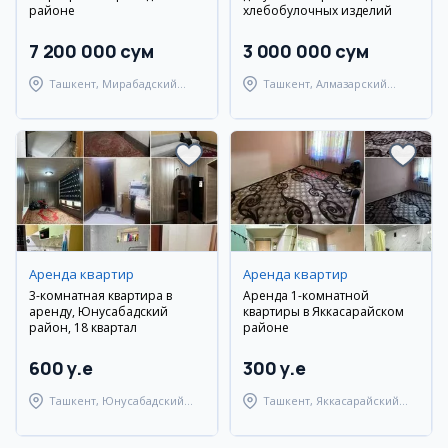
районе
хлебобулочных изделий
7 200 000 сум
3 000 000 сум
Ташкент, Мирабадский
Ташкент, Алмазарский
район
район
Аренда квартир
Аренда квартир
3-комнатная квартира в
Аренда 1-комнатной
аренду, Юнусабадский
квартиры в Яккасарайском
район, 18 квартал
районе
600 y.e
300 y.e
Ташкент, Юнусабадский
Ташкент, Яккасарайский
район
район