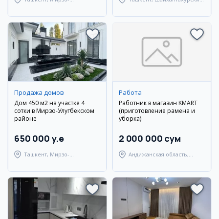
Улугбекский район
район
Продажа домов
Работа
Дом 450 м2 на участке 4
Работник в магазин KMART
сотки в Мирзо-Улугбекском
(приготовление рамена и
районе
уборка)
650 000 y.e
2 000 000 сум
Ташкент, Мирзо-
Андижанская область,
Улугбекский район
Андижанский район