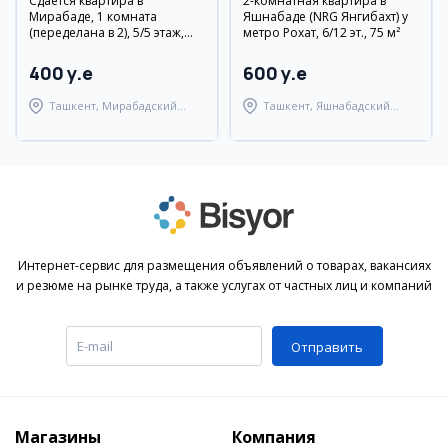
Сдаётся квартира в
2-комнатная квартира в
Мирабаде, 1 комната
Яшнабаде (NRG Янгибахт) у
(переделана в 2), 5/5 этаж,
метро Рохат, 6/12 эт., 75 м²
евро ремонт
400 y.e
600 y.e
Ташкент, Мирабадский
Ташкент, Яшнабадский
район
район
Интернет-сервис для размещения объявлений о товарах, вакансиях
и резюме на рынке труда, а также услугах от частных лиц и компаний
Отправить
Магазины
Компания