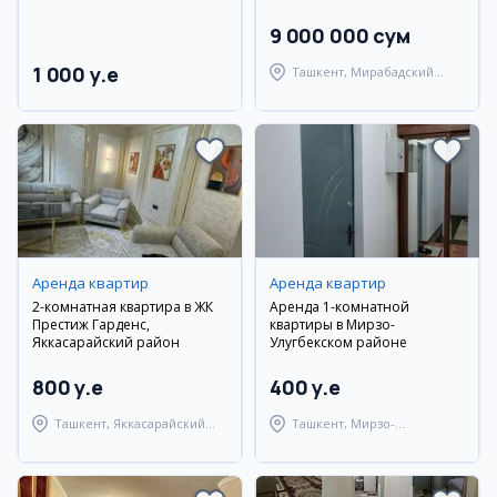
9 000 000 сум
1 000 y.e
Ташкент, Мирабадский
район
Аренда квартир
Аренда квартир
2-комнатная квартира в ЖК
Аренда 1-комнатной
Престиж Гарденс,
квартиры в Мирзо-
Яккасарайский район
Улугбекском районе
800 y.e
400 y.e
Ташкент, Яккасарайский
Ташкент, Мирзо-
район
Улугбекский район