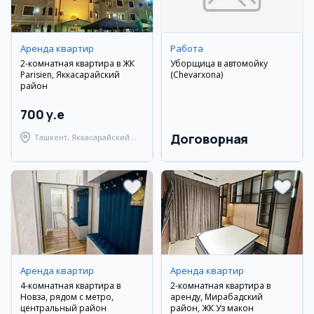
Аренда квартир
Работа
2-комнатная квартира в ЖК
Уборщица в автомойку
Parisien, Яккасарайский
(Chevarxona)
район
700 y.e
Договорная
Ташкент, Яккасарайский
район
Аренда квартир
Аренда квартир
4-комнатная квартира в
2-комнатная квартира в
Новза, рядом с метро,
аренду, Мирабадский
центральный район
район, ЖК Уз макон