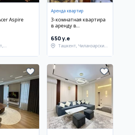
Аренда квартир
cer Aspire
3-комнатная квартира
в аренду в
Чиланзарском районе,
80 м², 1 этаж
650 y.e
т,
Ташкент, Чиланзарский
тахурский район
район