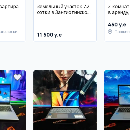
квартира
Земельный участок 7.2
2-комнат
сотки в Зангиотинском
в аренду
 районе,
районе
район, К
450 y.e
анзарский
Ташкен
11 500 y.e
район