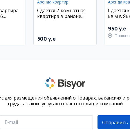
Аренда квартир
Аренда кв
квартира
Сдаётся 2-комнатная
Сдается 
26
квартира в районе
кв.м в Я
 1/11
Шайхотохур, 60 м²
районе, 
950 y.e
Ташкен
500 y.e
район
с для размещения объявлений о товарах, вакансиях и 
труда, а также услугах от частных лиц и компаний
Отправить