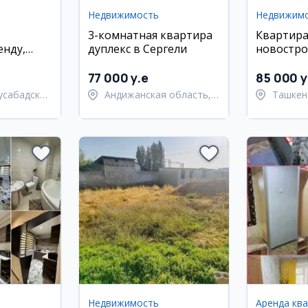
Недвижимость
Недвижим
3-комнатная квартира
Квартира
енду,
дуплекс в Сергели
новостро
тро
Яккасара
77 000 y.e
85 000 y
усабадский
Андижанская область,
Ташкен
город Андижан
район
Недвижимость
Аренда кв