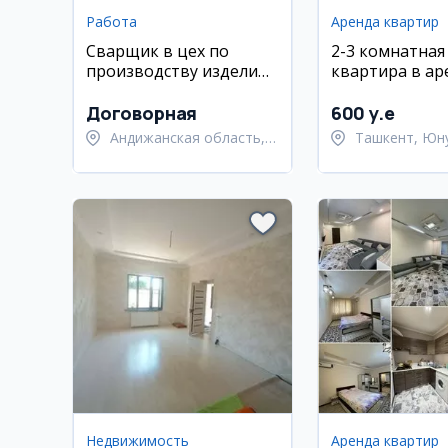
Работа
Аренда квартир
Сварщик в цех по
2-3 комнатная
производству изделий
квартира в ар
из металла
Юнусабад, ме
Шахристан
Договорная
600 y.e
Андижанская область,
Ташкент, Юн
Андижанский район
район
Недвижимость
Аренда квартир