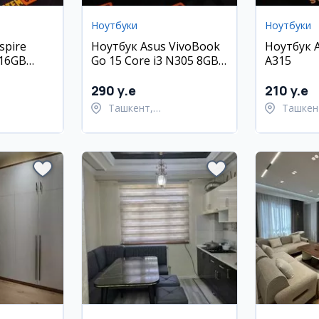
Ноутбуки
Ноутбуки
spire
Ноутбук Asus VivoBook
Ноутбук A
 16GB
Go 15 Core i3 N305 8GB
A315
256GB
290 y.e
210 y.e
Ташкент,
Ташкен
ский район
Шайхантахурский район
Шайхан