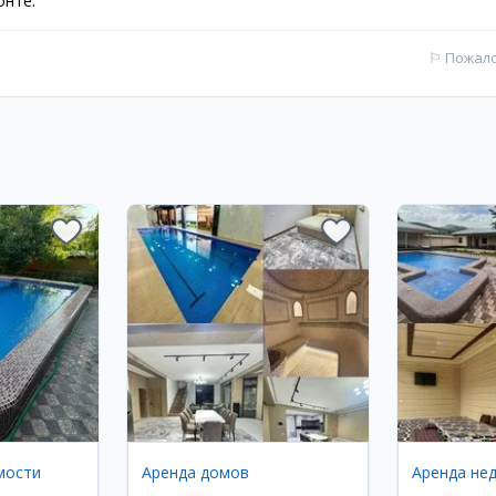
онте.
⚐
Пожал
мости
Аренда домов
Аренда не