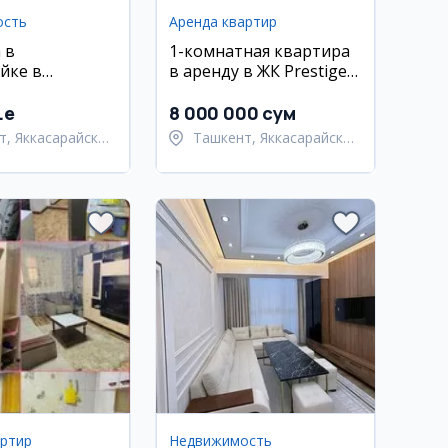
ость
Аренда квартир
 в
1-комнатная квартира
йке в
в аренду в ЖК Prestige
йском районе
Garden, Яккасарайский
район
.e
8 000 000 сум
т, Яккасарайский
Ташкент, Яккасарайский
район
артир
Недвижимость