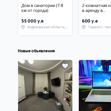
Дом в санатории (7-8
2-комнатная 
км от города)
в аренду в
Чиланзарском
Ц квартал
55 000 y.e
600 y.e
Андижанская область,
Ташкент, Чил
город Андижан
район
Новые объявления