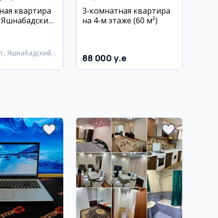
ная квартира
3-комнатная квартира
, Яшнабадский
на 4-м этаже (60 м²)
адышева
т, Яшнабадский
88 000 y.e