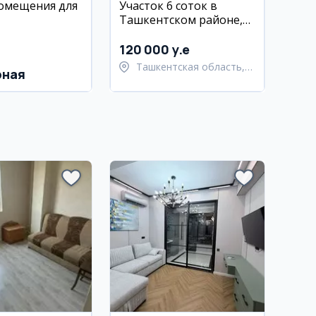
омещения для
Участок 6 соток в
Ташкентском районе,
Хасанбой
120 000 y.e
Ташкентская область,
рная
Ташкентский район