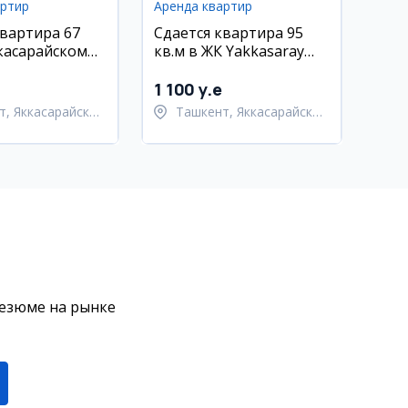
артир
Аренда квартир
квартира 67
Сдается квартира 95
ккасарайском
кв.м в ЖК Yakkasaray
ЖК Mavera town
City Mall, Яккасарайский
район
1 100 y.e
т, Яккасарайский
Ташкент, Яккасарайский
район
резюме на рынке