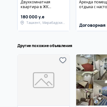
Двухкомнатная
Аренда помещ
квартира в ЖК
отдыха с наст
Parkwood, 63 м2
теннисом и пр
180 000 y.e
Ташкент, Мирабадский
Договорная
район
Другие похожие объявления