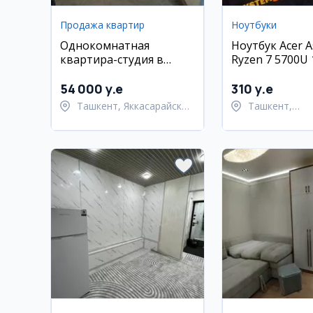
Продажа квартир
Ноутбуки
Однокомнатная
Ноутбук Acer A
квартира-студия в
Ryzen 7 5700U
Яккасарайском районе
512GB
54 000 y.e
310 y.e
Ташкент, Яккасарайский
Ташкент,
район
Шайхантахур