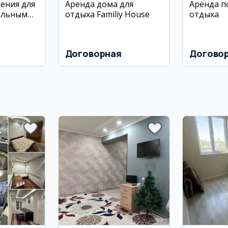
ения для
Аренда дома для
Аренда п
ольным
отдыха Familiy House
отдыха
иставкой
Договорная
Догово