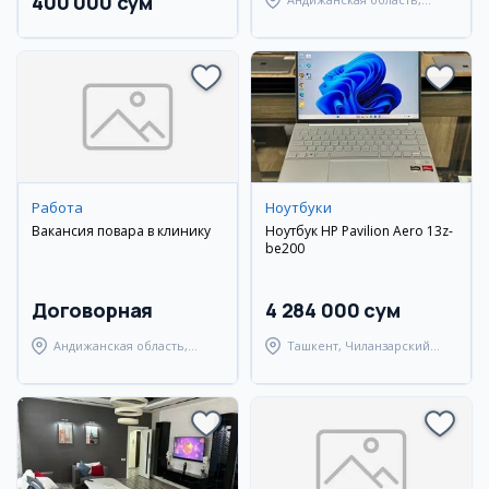
400 000 сум
Андижанский район
Работа
Ноутбуки
Вакансия повара в клинику
Ноутбук HP Pavilion Aero 13z-
be200
Договорная
4 284 000 сум
Андижанская область,
Ташкент, Чиланзарский
Андижанский район
район