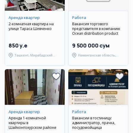
Аренда квартир
Работа
2-комнатная квартира на
Вакансия торгового
улице Тараса Шевченко
представителя в компанию
Ocean distribution product
850 y.e
9 500 000 сум
Ташкент, Мирабадский
Наманганская область,
район
Наманганский район
Аренда квартир
Работа
Аренда 1-комнатной
Вакансии в гостиницу:
квартиры в
администратор, прачка,
Шайхонтохурском районе
посудомойщица