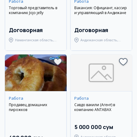
Работа
Работа
Торговый представитель в
Вакансия: Официант, кассир
компанию Jojo jelly
и управляющий в Андижане
Договорная
Договорная
Наманганская область,
Андижанская область,
Наманганский район
Андижанский район
Работа
Работа
Продавец домашних
Савдо вакили (Агент) в
пирожков
компанию ANTABAX
5 000 000 сум
Андижанская область,