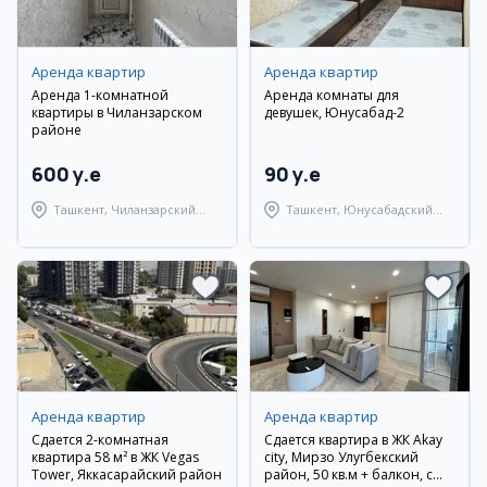
Аренда квартир
Аренда квартир
Аренда 1-комнатной
Аренда комнаты для
квартиры в Чиланзарском
девушек, Юнусабад-2
районе
600 y.e
90 y.e
Ташкент, Чиланзарский
Ташкент, Юнусабадский
район
район
Аренда квартир
Аренда квартир
Сдается 2-комнатная
Сдается квартира в ЖК Akay
квартира 58 м² в ЖК Vegas
city, Мирзо Улугбекский
Tower, Яккасарайский район
район, 50 кв.м + балкон, с