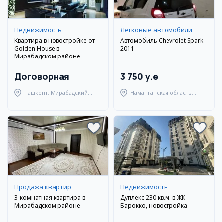
Недвижимость
Легковые автомобили
Квартира в новостройке от
Автомобиль Chevrolet Spark
Golden House в
2011
Мирабадском районе
Договорная
3 750 y.e
Ташкент, Мирабадский
Наманганская область,
район
Наманганский район
Продажа квартир
Недвижимость
3-комнатная квартира в
Дуплекс 230 кв.м. в ЖК
Мирабадском районе
Барокко, новостройка