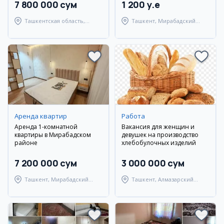
7 800 000 сум
1 200 y.e
Ташкентская область,
Ташкент, Мирабадский
Ташкентский район
район
Аренда квартир
Работа
Аренда 1-комнатной
Вакансия для женщин и
квартиры в Мирабадском
девушек на производство
районе
хлебобулочных изделий
7 200 000 сум
3 000 000 сум
Ташкент, Мирабадский
Ташкент, Алмазарский
район
район