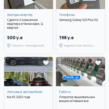
Аренда квартир
Телефоны
Сдается 2-комнатная
Samsung Galaxy S20 Plus 5G
квартира в Чиланзаре, Ц
квартал
500 y.e
198 y.e
Ташкент, Чиланзарский
Андижанская область,
район
город Андижан
Легковые автомобили
Работа
Kia K5 2023 года
Оператор вышивальных
машин в Намангане