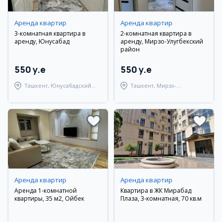
Аренда квартир
Аренда квартир
3-комнатная квартира в
2-комнатная квартира в
аренду, Юнусабад
аренду, Мирзо-Улугбекский
район
550 y.e
550 y.e
Ташкент, Юнусабадский
Ташкент, Мирзо-
район
Улугбекский район
Аренда квартир
Аренда квартир
Аренда 1-комнатной
Квартира в ЖК Мирабад
квартиры, 35 м2, Ойбек
Плаза, 3-комнатная, 70 кв.м