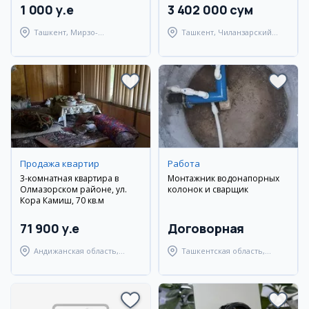
1 000 y.e
3 402 000 сум
Ташкент, Мирзо-
Ташкент, Чиланзарский
Улугбекский район
район
Продажа квартир
Работа
3-комнатная квартира в
Монтажник водонапорных
Олмазорском районе, ул.
колонок и сварщик
Кора Камиш, 70 кв.м
71 900 y.e
Договорная
Андижанская область,
Ташкентская область,
город Андижан
Янгиюльский район