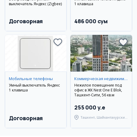
выключатель Яндекс (Zigbee)
1 клавиша
Договорная
486 000 сум
Мобильные телефоны
Коммерческая недвижимость
Умный выключатель Яндекс
Нежилое помещение под
1 клавиша
офис в ЖК Nest One E Blok,
Ташкент-Сити, 56 кв.м
255 000 y.e
Договорная
Ташкент, Шайхантахурский
район