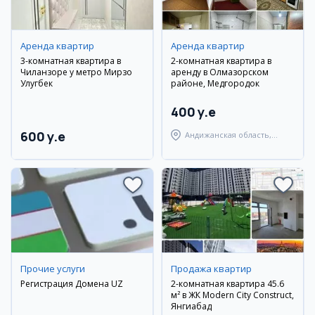
Аренда квартир
Аренда квартир
3-комнатная квартира в
2-комнатная квартира в
Чиланзоре у метро Мирзо
аренду в Олмазорском
Улугбек
районе, Медгородок
400 y.e
600 y.e
Андижанская область,
город Андижан
Прочие услуги
Продажа квартир
Регистрация Домена UZ
2-комнатная квартира 45.6
м² в ЖК Modern City Construct,
Янгиабад