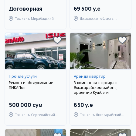
Договорная
69 500 y.e
Ташкент, Мирабадский
Джизакская область,
район
Янгиабадский район
Прочие услуги
Аренда квартир
Ремонт и обслуживание
3-комнатная квартира в
ПИКАПов
Яккасарайском районе,
ориентир Кушбеги
500 000 сум
650 y.e
Ташкент, Сергелийский
Ташкент, Яккасарайский
район
район