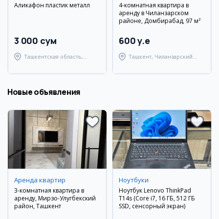
Аликафон пластик металл
4-комнатная квартира в
аренду в Чиланзарском
районе, Домбирабад, 97 м²
3 000 сум
600 y.e
Ташкентская область,
Ташкент, Чиланзарский
Кибрайский район
район
Новые объявления
Аренда квартир
Ноутбуки
3-комнатная квартира в
Ноутбук Lenovo ThinkPad
аренду, Мирзо-Улугбекский
T14s (Core i7, 16 ГБ, 512 ГБ
район, Ташкент
SSD, сенсорный экран)