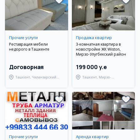
Прочие услуги
Продажа квартир
Реставрация мебели
3-комнатная квартира в
недорого в Ташкенте
новостройке ЖК Wiston,
Мирзо-Улугбекский район
Договорная
199 000 y.e
Ташкент, Чиланзарский
Ташкент, Мирзо-
район
Улугбекский район
Прочие услуги
Аренда квартир