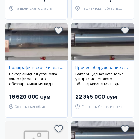
Ташкентская область,
Ташкентская область,
Город Нурафшон
Зангиатинский район
Полиграфическое / издательское оборудование
Прочее оборудование / инструменты
Бактерицидная установка
Бактерицидная установка
ультрафиолетового
ультрафиолетового
обеззараживания воды –
обеззараживания воды –
50м³/ч
60м³/ч
18 620 000 сум
22 345 000 сум
Хорезмская область,
Ташкент, Сергелийский
Шаватский район
район