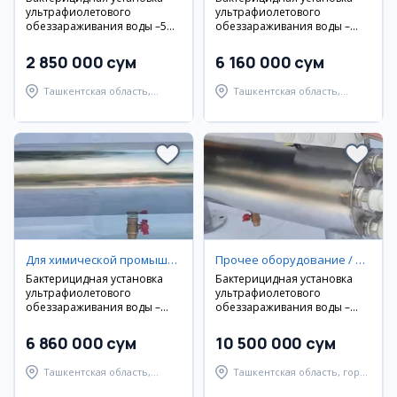
ультрафиолетового
ультрафиолетового
обеззараживания воды –5м³/
обеззараживания воды –
ч
10м³/ч
2 850 000 сум
6 160 000 сум
Ташкентская область,
Ташкентская область,
Юкоричирчикский район
Юкоричирчикский район
Для химической промышленности / фармацевтики / медицины
Прочее оборудование / инструменты
Бактерицидная установка
Бактерицидная установка
ультрафиолетового
ультрафиолетового
обеззараживания воды –
обеззараживания воды –
15м³/ч
20м³/ч
6 860 000 сум
10 500 000 сум
Ташкентская область,
Ташкентская область, город
Юкоричирчикский район
Чирчик