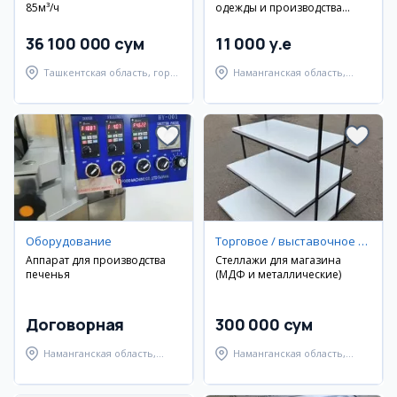
85м³/ч
одежды и производства
подошв
36 100 000 сум
11 000 y.e
Ташкентская область, город
Наманганская область,
Ахангаран
Наманганский район
Оборудование
Торговое / выставочное оборудование
Аппарат для производства
Стеллажи для магазина
печенья
(МДФ и металлические)
Договорная
300 000 сум
Наманганская область,
Наманганская область,
Наманганский район
Наманганский район