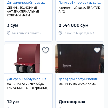
Для химической промышленности / фармацевтики / медицины
Полиграфическое / издательское оборудование
ДЕЗИНФЕКЦИОННЫЕ
Картотечный шкаф ПРАКТИК
АНТИБАКТЕРИАЛЬНЫЕ
А-42
КОВРИКИ МАТЫ
3 сум
2 544 000 сум
Ташкентская область,
Ташкент, Мирабадский
Ташкентский район
район
Для сферы обслуживания
Для сферы обслуживания
машинки по чистке обуви
Машинки по чистке обуви
компании HEUTE (Германия)
12 y.e
Договорная