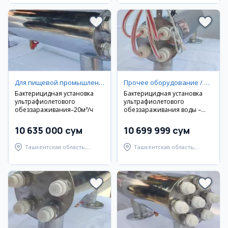
Для пищевой промышленности
Прочее оборудование / инструменты
Бактерицидная установка
Бактерицидная установка
ультрафиолетового
ультрафиолетового
обеззараживания–20м³/ч
обеззараживания воды –
25м³/ч
10 635 000 сум
10 699 999 сум
Ташкентская область,
Ташкентская область,
Юкоричирчикский район
Юкоричирчикский район