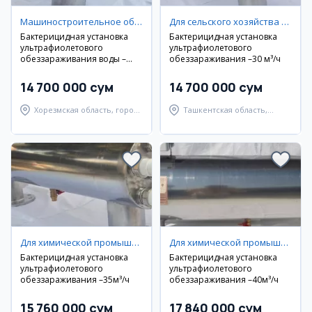
Машиностроительное оборудование
Для сельского хозяйства / лесоводства / рыболовства
Бактерицидная установка
Бактерицидная установка
ультрафиолетового
ультрафиолетового
обеззараживания воды –
обеззараживания –30 м³/ч
30м³/ч
14 700 000 сум
14 700 000 сум
Хорезмская область, город
Ташкентская область,
Ургенч
Юкоричирчикский район
Для химической промышленности / фармацевтики / медицины
Для химической промышленности / фармацевтики / медицины
Бактерицидная установка
Бактерицидная установка
ультрафиолетового
ультрафиолетового
обеззараживания –35м³/ч
обеззараживания –40м³/ч
15 760 000 сум
17 840 000 сум