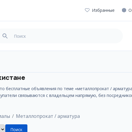
Избранные
О
екистане
 это бесплатные объявления по теме «металлопрокат / армату
окупатели связываются с владельцем напрямую, без посреднико
иалы
Металлопрокат / арматура
Поиск