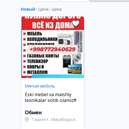
Новый
↑ Цена
↓ Цена
Мягкая мебель
Eski mebel va maishiy
texnikalar sotib olamiz!!!
Обмен
Ташкент, Мирабадский
район