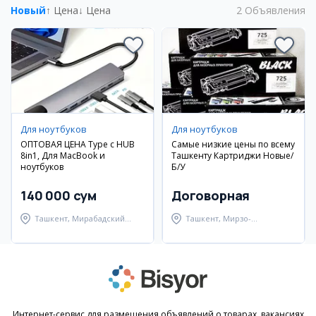
Новый
↑ Цена
↓ Цена
2
Объявления
Для ноутбуков
Для ноутбуков
ОПТОВАЯ ЦЕНА Type c HUB
Самые низкие цены по всему
8in1, Для MacBook и
Ташкенту Картриджи Новые/
ноутбуков
Б/У
140 000 сум
Договорная
Ташкент, Мирабадский
Ташкент, Мирзо-
район
Улугбекский район
Интернет-сервис для размещения объявлений о товарах, вакансиях