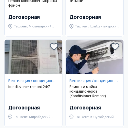
remont kondisioner заправка
хизмати
фрион
Договорная
Договорная
Ташкент, Чиланзарский
Ташкент, Шайхантахурский
район
район
Вентиляция / кондиционирование
Вентиляция / кондиционирование
Konditsioner remont 24/7
Ремонт и мойка
кондиционеров
(Konditsioner Remont)
Договорная
Договорная
Ташкент, Мирабадский
Ташкент, Юнусабадский
район
район