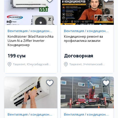
Вентиляция / кондиционирование
Вентиляция / кондиционирование
Konditsioner Sklad Rassrochka
Кондиционер ремонт ва
Uzum N-a Ziffler Inverter
профилактика хизмати
Кондиционер
199 сум
Договорная
Ташкент, Юнусабадский
Ташкент, Учтепинский
район
район
Вентиляция / кондиционирование
Вентиляция / кондиционирование