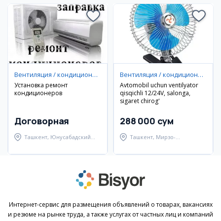
Вентиляция / кондиционирование
Вентиляция / кондиционирование
Установка ремонт
Avtomobil uchun ventilyator
кондиционеров
qisqichli 12/24V, salonga,
sigaret chirog'
Договорная
288 000 сум
Ташкент, Юнусабадский
Ташкент, Мирзо-
район
Улугбекский район
Интернет-сервис для размещения объявлений о товарах, вакансиях
и резюме на рынке труда, а также услугах от частных лиц и компаний