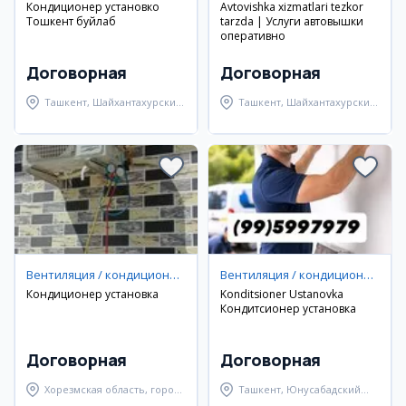
Кондиционер установко
Avtovishka xizmatlari tezkor
Тошкент буйлаб
tarzda | Услуги автовышки
оперативно
Договорная
Договорная
Ташкент, Шайхантахурский
Ташкент, Шайхантахурский
район
район
Вентиляция / кондиционирование
Вентиляция / кондиционирование
Кондиционер установка
Konditsioner Ustanovka
Кондитсионер установка
Договорная
Договорная
Хорезмская область, город
Ташкент, Юнусабадский
Хива
район