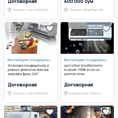
Договорная
400 000 сум
Ташкент, Сергелийский
Ташкент, Мирабадский
район
район
Вентиляция / кондиционирование
Вентиляция / кондиционирование
Установка кондиционер и
ayol uchun konditsionerni
ремонт демонтаж мантаж
tozalash 100% arzon va
заправка френ 24/7
qimmat emas
Договорная
Договорная
Ташкент, Сергелийский
Андижанская область,
район
Андижанский район