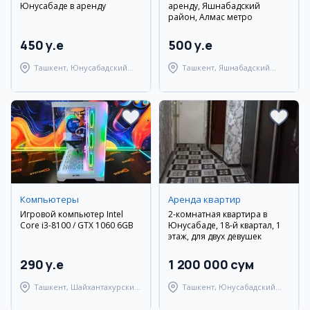
Юнусабаде в аренду
аренду, Яшнабадский
район, Алмас метро
450 y.e
500 y.e
Ташкент, Юнусабадский
Ташкент, Яшнабадский
район
район
Компьютеры
Аренда квартир
Игровой компьютер Intel
2-комнатная квартира в
Core i3-8100 / GTX 1060 6GB
Юнусабаде, 18-й квартал, 1
этаж, для двух девушек
290 y.e
1 200 000 сум
Ташкент, Шайхантахурский
Ташкент, Юнусабадский
район
район