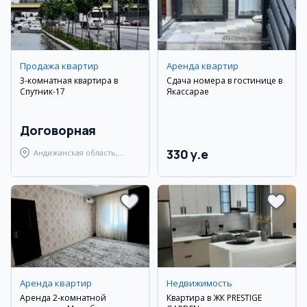
Продажа квартир
Аренда квартир
3-комнатная квартира в
Сдача номера в гостинице в
Спутник-17
Якассарае
Договорная
330 y.e
Андижанская область,
город Андижан
Аренда квартир
Недвижимость
Аренда 2-комнатной
Квартира в ЖК PRESTIGE