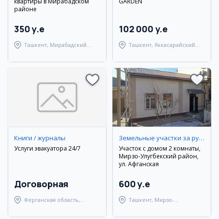
квартиры в Мирабадском
GARDEN
районе
350 y.e
102 000 y.e
Ташкент, Мирабадский
Ташкент, Яккасарайский
район
район
Книги / журналы
Земельные участки за рубежом
Услуги эвакуатора 24/7
Участок с домом 2 комнаты,
Мирзо-Улугбекский район,
ул. Афганская
Договорная
600 y.e
Ферганская область,
Ташкент, Мирзо-
Узбекистанский район
Улугбекский район