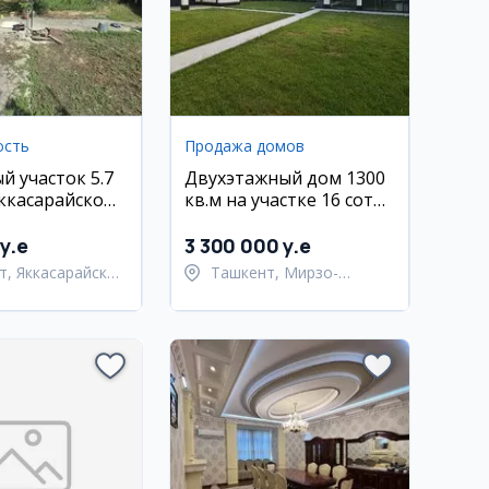
ость
Продажа домов
й участок 5.7
Двухэтажный дом 1300
Яккасарайском
кв.м на участке 16 соток
в Мирзо-Улугбекском
районе
y.e
3 300 000 y.e
т, Яккасарайский
Ташкент, Мирзо-
Улугбекский район