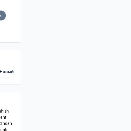
у
Новый
shish
kent
ldindan
qali