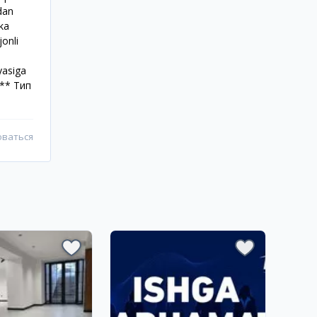
idan
ka
jonli
yasiga
*** Тип
оваться