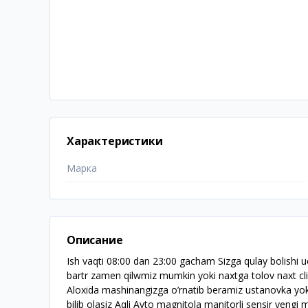
Характеристики
Марка
Описание
Ish vaqti 08:00 dan 23:00 gacham Sizga qulay bolishi 
bartr zamen qilwmiz mumkin yoki naxtga tolov naxt cli
Aloxida mashinangizga o’rnatib beramiz ustanovka yoki
bilib olasiz Aqli Avto magnitola manitorli sensir yengi 