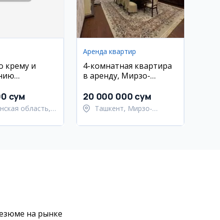
Аренда квартир
о крему и
4-комнатная квартира
нию
в аренду, Мирзо-
ских изделий
Улугбекский район, Ц-1
00 сум
20 000 000 сум
нская область,
Ташкент, Мирзо-
Андижан
Улугбекский район
резюме на рынке