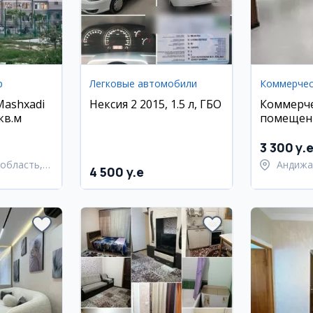
р
Легковые автомобили
Mashxadi
Нексия 2 2015, 1.5 л, ГБО
Коммерч
кв.м
помещен
линии по
Нукусска
3 300 y.
область,
Андижа
4 500 y.e
район
город 