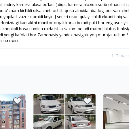
al zadniy kamera ulasa bo’ladi ( diqat kamera aloxida sotib olinadi ich
’lcham kichikli qilsa cheti ochlib qosa aloxida abadogi bor yani che
 yopiladi zazor qomidi keyin J sensri oson qulay ishlidi ekrani tiniq va 
fonizdagi kantaktni manitor orqali korsa boladi pulti bor eng asosiysi
uli knopkali bosa u xolda rulda ishlatsaxam boladi mafoni blutus funksi
adi yengi kafolati bor Zamonaviy yandex navigatr yoq murojat uchun 
Магнитолы
⚐
Пожал