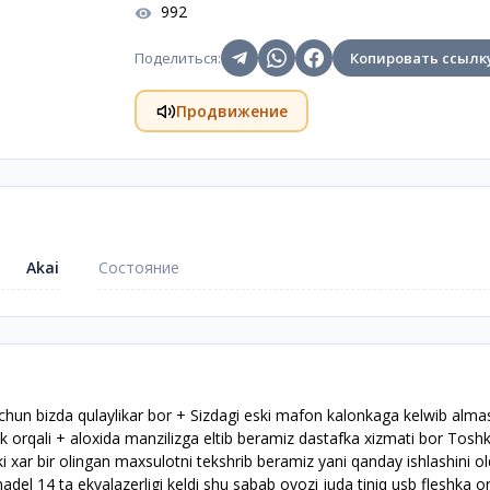
992
Поделиться
:
Копировать ссылк
Продвижение
Akai
Состояние
uchun bizda qulaylikar bor + Sizdagi eski mafon kalonkaga kelwib alma
k orqali + aloxida manzilizga eltib beramiz dastafka xizmati bor Tosh
 xar bir olingan maxsulotni tekshrib beramiz yani qanday ishlashini o
madel 14 ta ekvalazerligi keldi shu sabab ovozi juda tiniq usb fleshka or