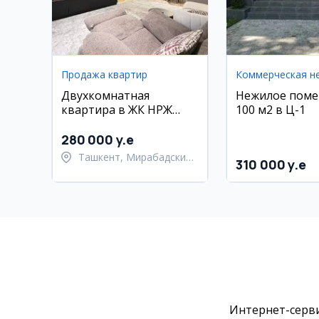
Продажа квартир
Двухкомнатная
Нежилое пом
квартира в ЖК НРЖ
100 м2 в Ц-1
Айбек, 80 кв.м
280 000 y.e
Ташкент, Мирабадский
310 000 y.e
район
Интернет-серви