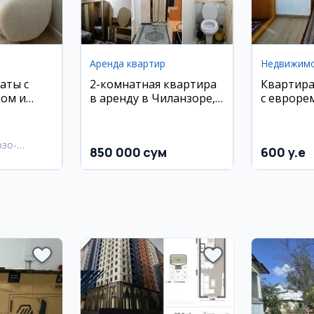
Аренда квартир
Недвижим
аты с
2-комнатная квартира
Квартира
ом и
в аренду в Чиланзоре, 3
с евроре
квартал
рзо-
850 000 сум
600 y.e
район