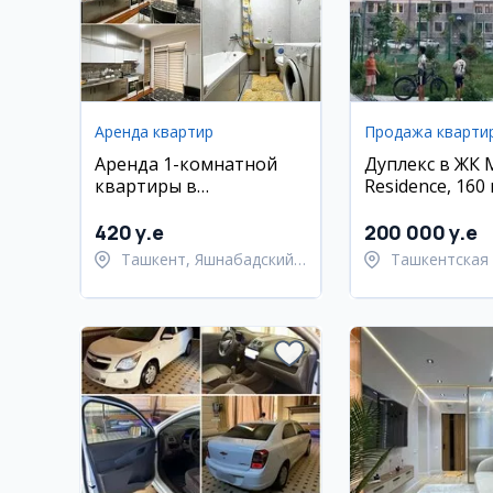
Аренда квартир
Продажа кварти
Аренда 1-комнатной
Дуплекс в ЖК 
квартиры в
Residence, 160 
новостройке,
Яшнабадский район
420 y.e
200 000 y.e
Ташкент, Яшнабадский
Ташкентская 
район
Паркентский 