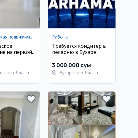
Коммерческая недвижимость
Работа
еское
Требуется кондитер в
ие на первой
пекарню в Бухаре
 улице
я
e
3 000 000 сум
нская область,
Бухарская область,
Андижан
Каракульский район