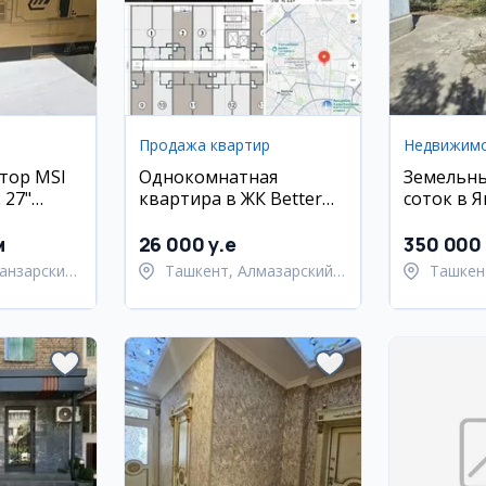
Продажа квартир
Недвижим
тор MSI
Однокомнатная
Земельны
 27"
квартира в ЖК Better
соток в 
Best, Алмазарский
районе
район
м
26 000 y.e
350 000 
анзарский
Ташкент, Алмазарский
Ташкен
район
район