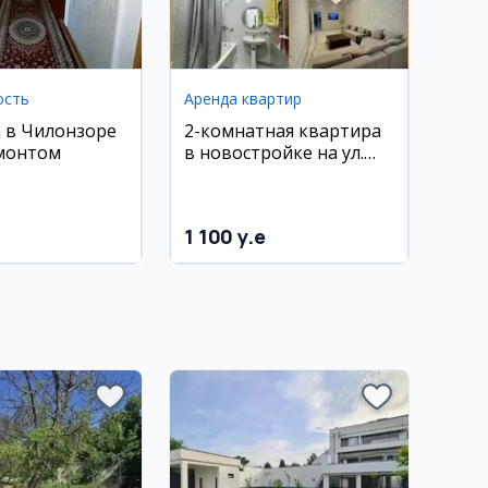
ость
Аренда квартир
 в Чилонзоре
2-комнатная квартира
монтом
в новостройке на ул.
Максима Горького, 95
м², мебель и техника
1 100 y.e