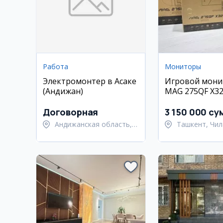
Работа
Мониторы
Электромонтер в Асаке
Игровой мони
(Андижан)
MAG 275QF X32
WQHD 320 Гц
Договорная
3 150 000 су
Андижанская область,
Ташкент, Чил
Андижанский район
район