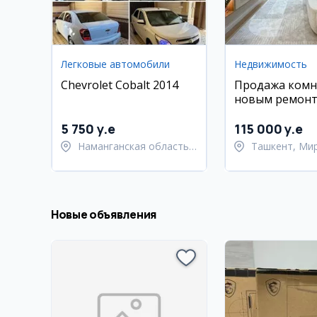
Легковые автомобили
Недвижимость
Chevrolet Cobalt 2014
Продажа комн
новым ремонт
мебелью
5 750 y.e
115 000 y.e
Наманганская область,
Ташкент, Ми
Наманганский район
Улугбекский 
Новые объявления