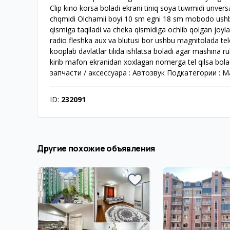
Clip kino korsa boladi ekrani tiniq soya tuwmidi unvers
chqmidi Olchamii boyi 10 sm egni 18 sm mobodo ushbu o
qismiga taqiladi va cheka qismidiga ochlib qolgan joylari
radio fleshka aux va blutusi bor ushbu magnitolada tele
kooplab davlatlar tilida ishlatsa boladi agar mashina r
kirib mafon ekranidan xoxlagan nomerga tel qilsa bol
запчасти / аксессуара : Автозвук Подкатегории : 
ID:
232091
Другие похожие объявления