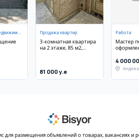
Коммерческая недвижимость
Продажа квартир
Работа
ещение
3-комнатная квартира
Мастер п
на 2 этаже, 85 м2,
оформле
Сатепо
кондитер
4 000 0
Андижа
81 000 y.e
город 
с для размещения объявлений о товарах, вакансиях и 