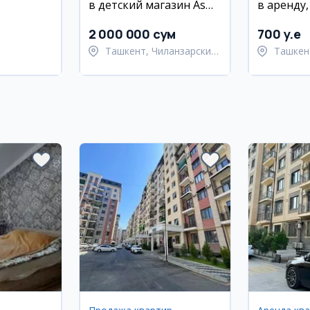
в детский магазин AsNa
в аренду
kids
Улугбекс
Корасу
2 000 000 сум
700 y.e
Ташкент, Чиланзарский
Ташкен
район
Улугбе