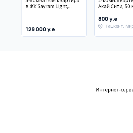
3-комнатная квартира
2-комн. кварт
в ЖК Sayram Light,
Акай Сити, 50 м
Мирзо Улугбекский
ремонтом
район
800 y.e
Ташкент, Ми
129 000 y.e
Улугбекский 
Интернет-серви