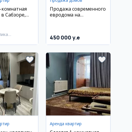
артир
Продажа домов
3-комнатная
Продажа современного
 в Сабзоре,
евродома на
йка, евро
Бадамзаре, 3 уровня, 7
комнат
лика
450 000 y.e
лпакстан,
йский район
артир
Аренда квартир