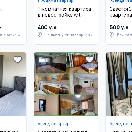
Продажа квартир
Аренда кв
.
1-комнатная квартира
Сдается 
в новостройке Art
квартира
м районе
House, Чиланзар
новостро
ремонт
м
400 y.e
500 y.e
асарайский
Ташкент, Чиланзарский
Респуб
район
Карака
Беруни
Аренда квартир
Аренда кв