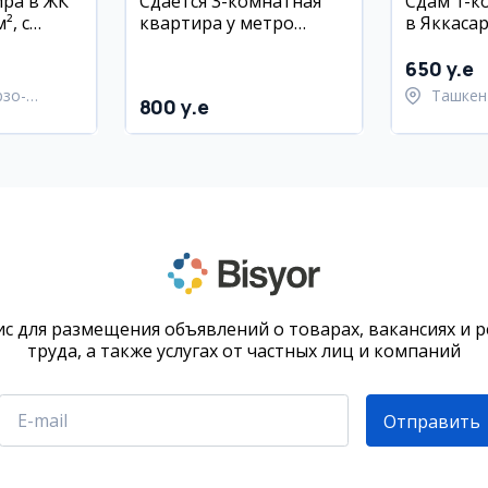
ира в ЖК
Сдаётся 3-комнатная
Сдам 1-к
², с
квартира у метро
в Яккаса
Мустакиллик
районе
650 y.e
рзо-
Ташкен
800 y.e
район
район
с для размещения объявлений о товарах, вакансиях и 
труда, а также услугах от частных лиц и компаний
Отправить