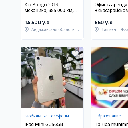
Kia Bongo 2013,
Офис в аренду
механика, 385 000 км,
Яккасарайско
метан+пропан,
Андижан
14 500 y.e
550 y.e
Андижанская область,
Ташкент, Якк
Андижанский район
район
Мобильные телефоны
Образование
iPad Mini 6 256GB
Tajriba muhimm