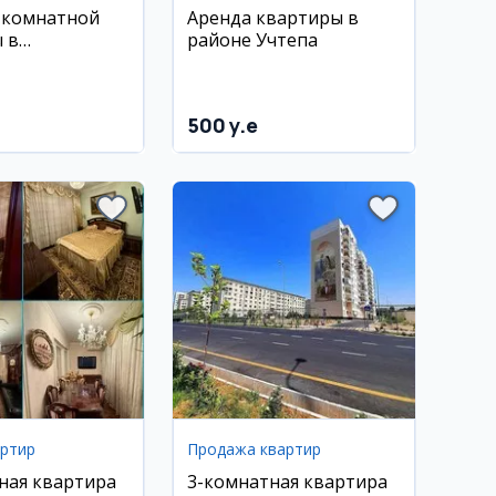
-комнатной
Аренда квартиры в
 в
районе Учтепа
йке, Сергели,
хон
500 y.e
артир
Продажа квартир
ная квартира
3-комнатная квартира