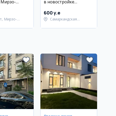
, Мирзо-
в новостройке
кий район,
(Самарканд Дарвоза)
600 y.e
т, Мирзо-
Самаркандская
кский район
область,
Самаркандский район