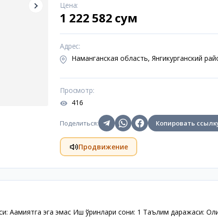
Цена
:
1 222 582 сум
Адрес
:
Наманганская область, Янгикурганский рай
Просмотр
:
416
Поделиться
:
Копировать ссылк
Продвижение
и: Аҳамиятга эга эмас Иш ўринлари сони: 1 Таълим даражаси: Ол