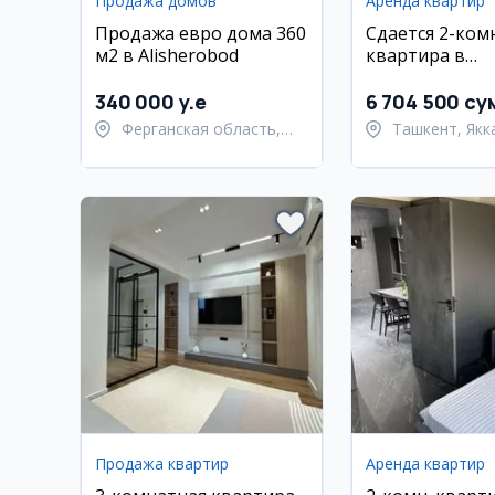
Продажа домов
Аренда квартир
Продажа евро дома 360
Сдается 2-комн
м2 в Аlisherobod
квартира в
Яккасарайско
340 000 y.e
6 704 500 су
Ферганская область,
Ташкент, Якк
Узбекистанский район
район
Продажа квартир
Аренда квартир