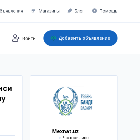
бъявления
Магазины
Блог
Помощь
Добавить объявление
Войти
иси
му
Mexnat.uz
Частное лицо