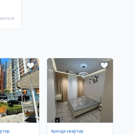
оваться
артир
Аренда квартир