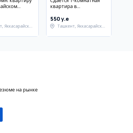
омн. квартиру
Сдается 1-комнатная
райском
квартира в
Яккасарайском районе
550 y.e
т, Яккасарайский
Ташкент, Яккасарайский
район
резюме на рынке