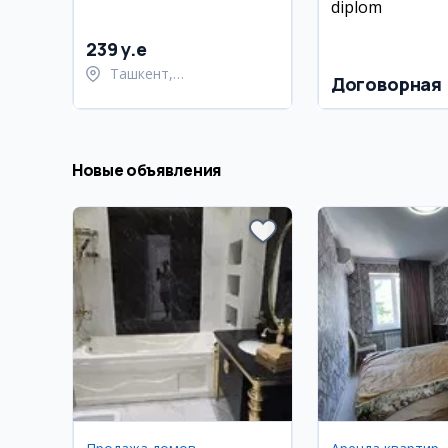
diplom
239 y.e
Ташкент,
Договорная
Шайхантахурский район
Новые объявления