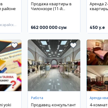
 в
Продажа квартиры в
Аренда 2
м районе
Чилонзоре (11-й
квартиры
квартал)
новостро
Янги Дар
асарайский
662 000 000 сум
450 y.e
Работа
Аренда кв
i yoki
Продавец-консультант
4-комнат