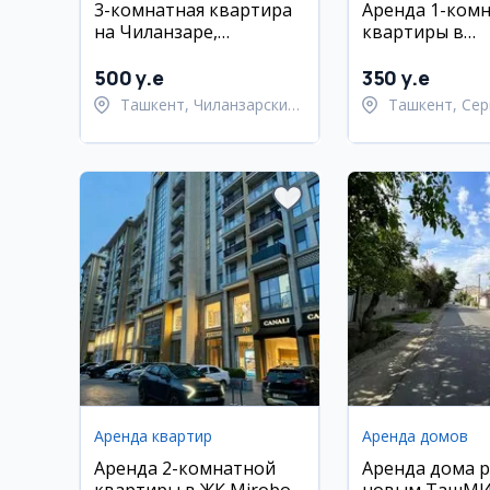
3-комнатная квартира
Аренда 1-ком
на Чиланзаре,
квартиры в
напротив Фархадского
Сергелийском
рынка
500 y.e
350 y.e
Ташкент, Чиланзарский
Ташкент, Сер
район
район
Аренда квартир
Аренда домов
Аренда 2-комнатной
Аренда дома р