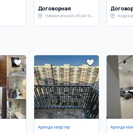
обществ
питания 
Договорная
Догово
Наманганская область,
Андижа
Наманганский район
Андижа
Аренда квартир
Аренда кв