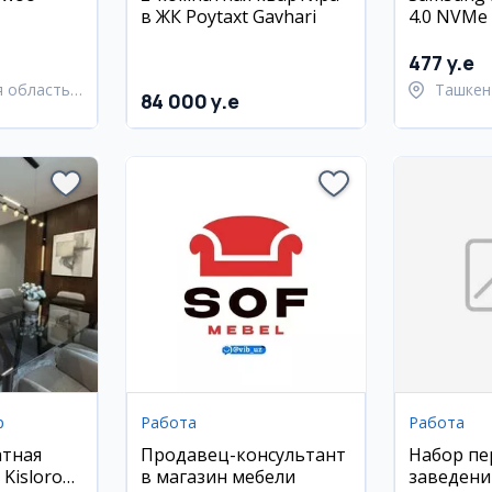
в ЖК Poytaxt Gavhari
4.0 NVMe 
477 y.e
 область,
Ташкен
84 000 y.e
й район
Шайхан
р
Работа
Работа
тная
Продавец-консультант
Набор пе
Kislorod
в магазин мебели
заведени