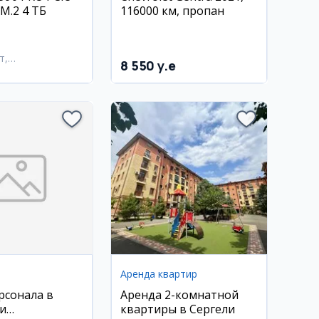
M.2 4 ТБ
116000 км, пропан
т,
8 550 y.e
тахурский район
Аренда квартир
рсонала в
Аренда 2-комнатной
и
квартиры в Сергели