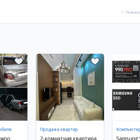
⚐
Пожал
обили
Продажа квартир
Компьюте
ewoo
2-комнатная квартира
Samsung 