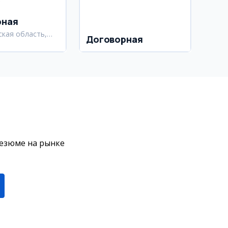
в
рная
ская область,
Договорная
ский район
резюме на рынке