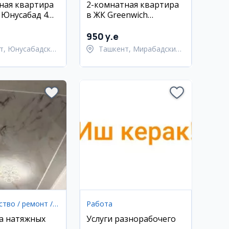
ная квартира
2-комнатная квартира
, Юнусабад 4
в ЖК Greenwich
Residence, Мирабадский
район
950 y.e
т, Юнусабадский
Ташкент, Мирабадский
район
Строительство / ремонт / уборка
Работа
а натяжных
Услуги разнорабочего