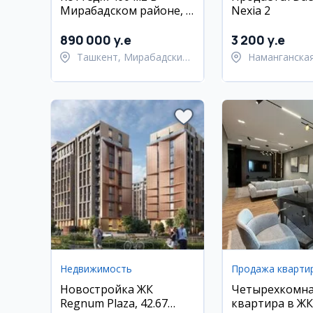
Мирабадском районе, 3
Nexia 2
этажа, 7 комнат
890 000 y.e
3 200 y.e
Ташкент, Мирабадский
Наманганская
район
Намангански
Недвижимость
Продажа кварти
Новостройка ЖК
Четырехкомна
Regnum Plaza, 42.67
квартира в ЖК 