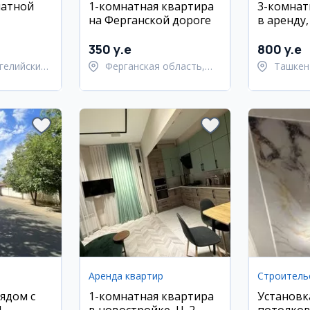
натной
1-комнатная квартира
3-комнат
на Ферганской дороге
в аренду
 районе
квартал
350 y.e
800 y.e
гелийский
Ферганская область,
Ташкен
Ферганский район
район
Аренда квартир
ядом с
1-комнатная квартира
Установк