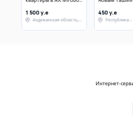
квартиры в ЖК Mirobod
новым ТашМ
Avenue
1 500 y.e
450 y.e
Андижанская область,
Республика
город Андижан
Каракалпакст
Берунийский 
Интернет-серви