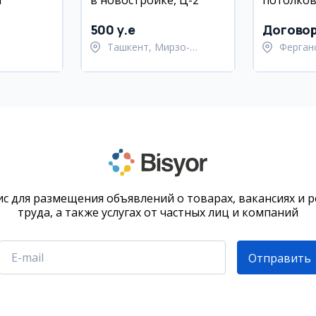
И
в новостройке, Ц-2
потолко
500 y.e
Догово
Ташкент, Мирзо-
Ферган
ан,
Улугбекский район
Ферган
район
с для размещения объявлений о товарах, вакансиях и 
труда, а также услугах от частных лиц и компаний
Отправить