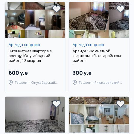
Аренда квартир
Аренда квартир
3-комнатная квартира в
Аренда 1-комнатной
аренду, Юнусабадский
квартиры в Яккасарайском
район, 18 квартал
районе
600 y.e
300 y.e
Ташкент, Юнусабадский
Ташкент, Яккасарайский
район
район