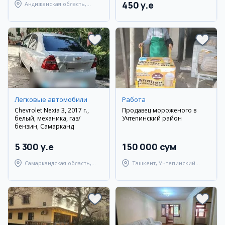
450 y.e
Андижанская область,
Андижанский район
Легковые автомобили
Работа
Chevrolet Nexia 3, 2017 г.,
Продавец мороженого в
белый, механика, газ/
Учтепинский район
бензин, Самарканд
5 300 y.e
150 000 сум
Самаркандская область,
Ташкент, Учтепинский
Самаркандский район
район