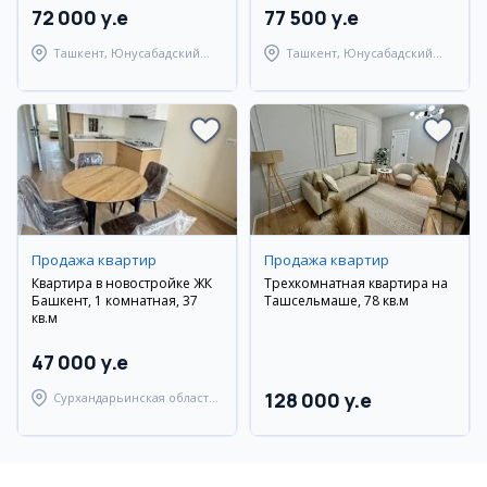
72 000 y.e
77 500 y.e
Ташкент, Юнусабадский
Ташкент, Юнусабадский
район
район
Продажа квартир
Продажа квартир
Квартира в новостройке ЖК
Трехкомнатная квартира на
Башкент, 1 комнатная, 37
Ташсельмаше, 78 кв.м
кв.м
47 000 y.e
128 000 y.e
Сурхандарьинская область,
Джаркурганский район