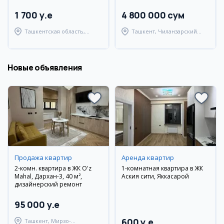
1 700 y.e
4 800 000 сум
Ташкентская область,
Ташкент, Чиланзарский
Ташкентский район
район
Новые объявления
Продажа квартир
Аренда квартир
2-комн. квартира в ЖК O'z
1-комнатная квартира в ЖК
Mahal, Дархан-3, 40 м²,
Аския сити, Яккасарой
дизайнерский ремонт
95 000 y.e
600 y.e
Ташкент, Мирзо-