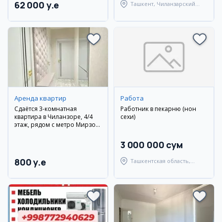
62 000 y.e
Ташкент, Чиланзарский
район
Аренда квартир
Работа
Сдаётся 3-комнатная
Работник в пекарню (нон
квартира в Чиланзоре, 4/4
сехи)
этаж, рядом с метро Мирзо
Улугбек
3 000 000 сум
800 y.e
Ташкентская область,
Янгиюльский район