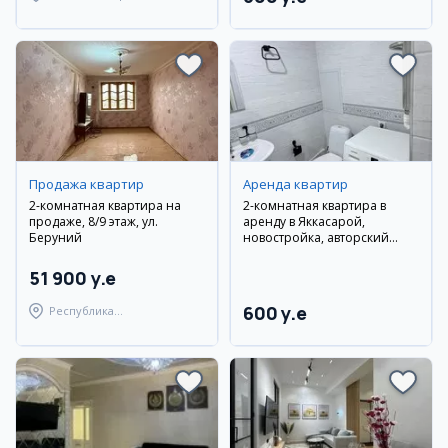
Улугбекский район
Продажа квартир
Аренда квартир
2-комнатная квартира на
2-комнатная квартира в
продаже, 8/9 этаж, ул.
аренду в Яккасарой,
Беруний
новостройка, авторский
ремонт
51 900 y.e
600 y.e
Республика
Каракалпакстан,
Берунийский район