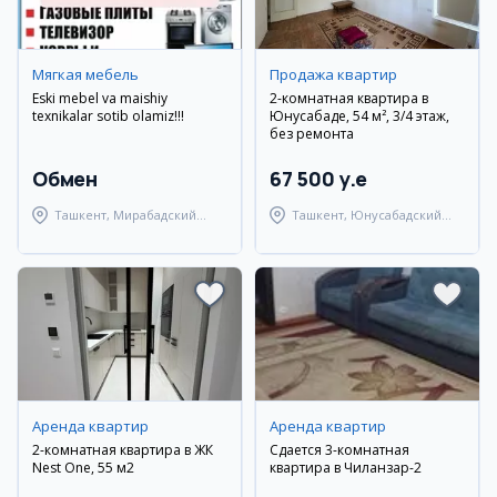
Мягкая мебель
Продажа квартир
Eski mebel va maishiy
2-комнатная квартира в
texnikalar sotib olamiz!!!
Юнусабаде, 54 м², 3/4 этаж,
без ремонта
Обмен
67 500 y.e
Ташкент, Мирабадский
Ташкент, Юнусабадский
район
район
Аренда квартир
Аренда квартир
2-комнатная квартира в ЖК
Сдается 3-комнатная
Nest One, 55 м2
квартира в Чиланзар-2