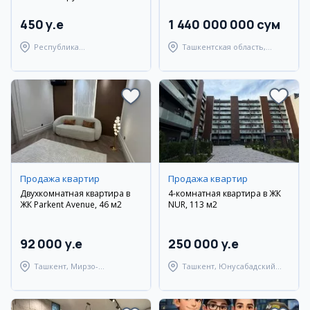
450 y.e
1 440 000 000 сум
Республика
Ташкентская область,
Каракалпакстан,
Ташкентский район
Берунийский район
Продажа квартир
Продажа квартир
Двухкомнатная квартира в
4-комнатная квартира в ЖК
ЖК Parkent Avenue, 46 м2
NUR, 113 м2
92 000 y.e
250 000 y.e
Ташкент, Мирзо-
Ташкент, Юнусабадский
Улугбекский район
район