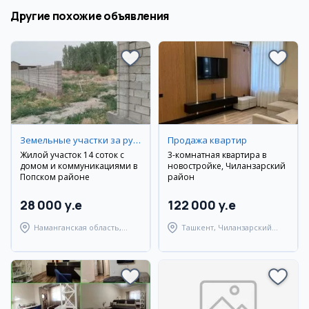
Другие похожие объявления
Земельные участки за рубежом
Продажа квартир
Жилой участок 14 соток с
3-комнатная квартира в
домом и коммуникациями в
новостройке, Чиланзарский
Попском районе
район
28 000 y.e
122 000 y.e
Наманганская область,
Ташкент, Чиланзарский
Наманганский район
район