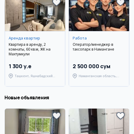
Аренда квартир
Работа
Квартира в аренду, 2
Оператор/менеджер в
комнаты, 60 кв.м, ЖК на
таксопарк в Намангане
Махтумкули
1 300 y.e
2 500 000 сум
Ташкент, Яшнабадский
Наманганская область,
район
Наманганский район
Новые объявления