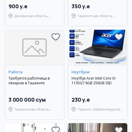
900 y.e
350 y.e
Джизакская область,
Ташкентская область,
Пахтакорский район
Ташкентский район
Работа
Ноутбуки
Требуется работница в
Ноутбук Acer Intel Core i5-
пекарню в Ташкенте
1135G7 8GB 256GB SSD
3 000 000 сум
230 y.e
Ташкентская область,
Ташкент, Шайхантахурский
Ташкентский район
район