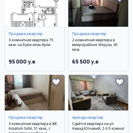
Продажа квартир
Продажа квартир
3-комнатная квартира 75
2-комнатная квартира в
кв.м. на Буюк ипак йули
микрорайоне Феруза, 45
кв.м.
95 000 y.e
65 500 y.e
Продажа квартир
Аренда квартир
3-комнатная квартира в ЖК
Сдаётся квартира на ул.
Assalom Sohil, 51 кв.м., с
Ахмад Югнакий, 2-3-5 комнат