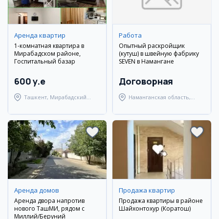
Аренда квартир
Работа
1-комнатная квартира в
Опытный раскройщик
Мирабадском районе,
(кутуш) в швейную фабрику
Госпитальный базар
SEVEN в Намангане
600 y.e
Договорная
Ташкент, Мирабадский
Наманганская область,
район
Наманганский район
Аренда домов
Продажа квартир
Аренда двора напротив
Продажа квартиры в районе
нового ТашМИ, рядом с
Шайхонтохур (Коратош)
Миллий/Беруний