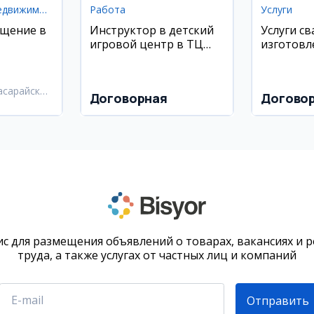
Коммерческая недвижимость
Работа
Услуги
щение в
Инструктор в детский
Услуги с
игровой центр в ТЦ
изготовл
 район
O'zbegim
навесов 
металлок
асарайский
Договорная
Догово
с для размещения объявлений о товарах, вакансиях и 
труда, а также услугах от частных лиц и компаний
Отправить