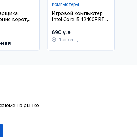
Компьютеры
варщика:
Игровой компьютер
ение ворот,
Intel Core i5 12400F RTX
и
4060
онструкций
690 y.e
Ташкент,
рная
Шайхантахурский район
резюме на рынке