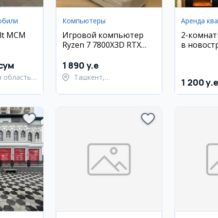
обили
Компьютеры
Аренда кв
alt MCM
Игровой компьютер
2-комнат
Ryzen 7 7800X3D RTX
в новостр
4070 Ti Super
Садык А
сум
1 890 y.e
 область,
Ташкент,
1 200 y.
й район
Шайхантахурский район