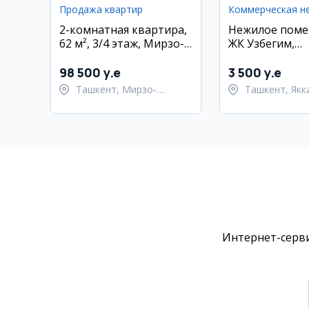
Продажа квартир
2-комнатная квартира,
Нежилое поме
62 м², 3/4 этаж, Мирзо-
ЖК Узбегим,
Улугбекский район
Яккасарайский
98 500 y.e
3 500 y.e
Ташкент, Мирзо-
Ташкент, Якк
Улугбекский район
район
Интернет-серви