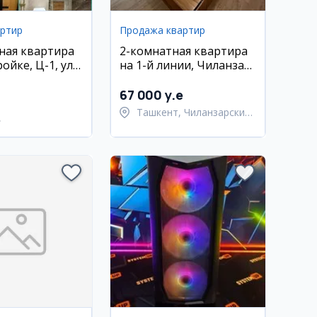
артир
Продажа квартир
ная квартира
2-комнатная квартира
ойке, Ц-1, ул.
на 1-й линии, Чиланзар
зимова
22 квартал
67 000 y.e
Ташкент, Чиланзарский
e
район