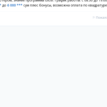
ером, знание программы Excel. График работы: с 08:30 до 19:00
*
до
6 000 ***
сум плюс бонусы, возможна оплата по квадратуре
⚐
Пожал