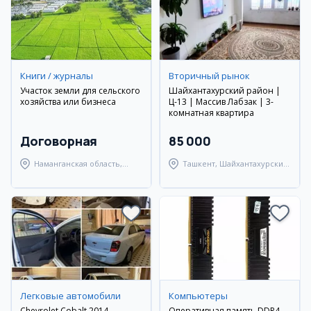
Книги / журналы
Вторичный рынок
Участок земли для сельского
Шайхантахурский район |
хозяйства или бизнеса
Ц-13 | Массив Лабзак | 3-
комнатная квартира
Договорная
85 000
Наманганская область,
Ташкент, Шайхантахурский
Наманганский район
район
Легковые автомобили
Компьютеры
Chevrolet Cobalt 2014,
Оперативная память DDR4