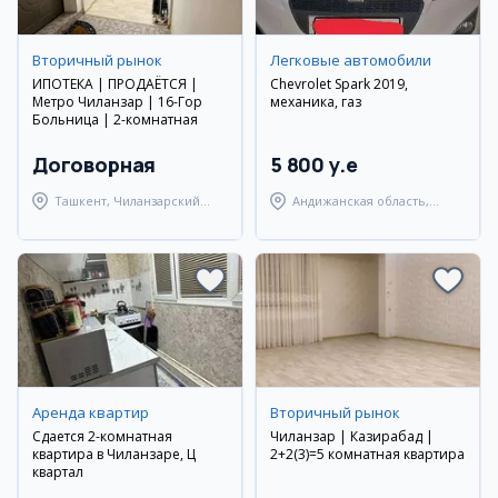
Вторичный рынок
Легковые автомобили
ИПОТЕКА | ПРОДАЁТСЯ |
Chevrolet Spark 2019,
Метро Чиланзар | 16-Гор
механика, газ
Больница | 2-комнатная
Договорная
5 800 y.e
Ташкент, Чиланзарский
Андижанская область,
район
Андижанский район
Аренда квартир
Вторичный рынок
Сдается 2-комнатная
Чиланзар | Казирабад |
квартира в Чиланзаре, Ц
2+2(3)=5 комнатная квартира
квартал