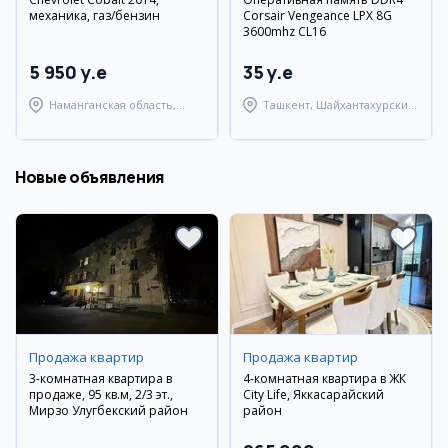
механика, газ/бензин
Corsair Vengeance LPX 8G
3600mhz CL16
5 950 y.e
35 y.e
Наманганская область,
Ташкент, Шайхантахурский
Наманганский район
район
Новые объявления
Продажа квартир
Продажа квартир
3-комнатная квартира в
4-комнатная квартира в ЖК
продаже, 95 кв.м, 2/3 эт.,
City Life, Яккасарайский
Мирзо Улугбекский район
район