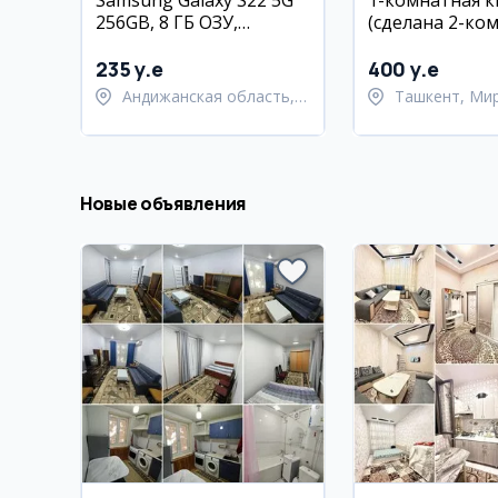
Samsung Galaxy S22 5G
1-комнатная 
256GB, 8 ГБ ОЗУ,
(сделана 2-ком
отличное состояние,
Мирабаде, 5-й
Андижан
рядом с метро
235 y.e
400 y.e
Андижанская область,
Ташкент, Ми
город Андижан
район
Новые объявления