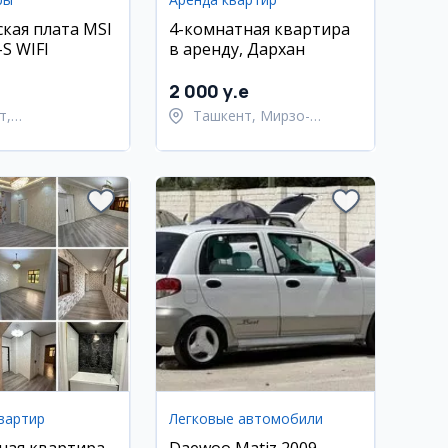
кая плата MSI
4-комнатная квартира
S WIFI
в аренду, Дархан
2 000 y.e
т,
Ташкент, Мирзо-
тахурский район
Улугбекский район
вартир
Легковые автомобили