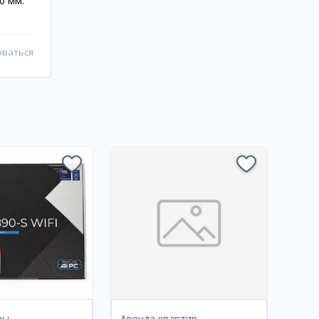
0 мм.
оваться
ры
Аренда квартир