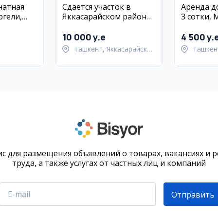
натная
Сдается участок в
Аренда д
ргели,
Яккасарайском районе,
3 сотки, 
6 комнат, 10 соток
Улугбекс
10 000 y.e
4 500 y.
Ташкент, Яккасарайский
Ташкен
район
Улугбе
с для размещения объявлений о товарах, вакансиях и 
труда, а также услугах от частных лиц и компаний
Отправить