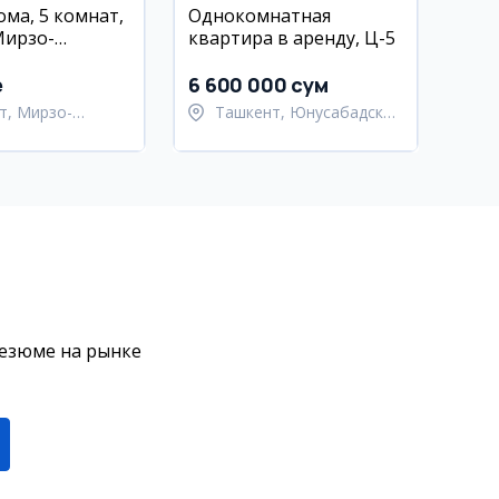
ома, 5 комнат,
Однокомнатная
Мирзо-
квартира в аренду, Ц-5
кий район
e
6 600 000 сум
т, Мирзо-
Ташкент, Юнусабадский
кский район
район
резюме на рынке