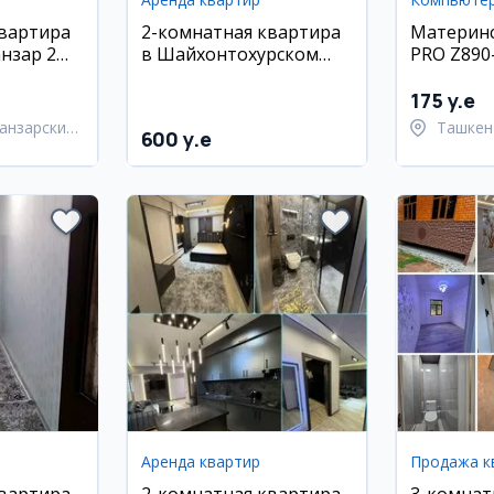
квартира
2-комнатная квартира
Материнс
анзар 2
в Шайхонтохурском
PRO Z890-
районе
175 y.e
анзарский
Ташкен
600 y.e
Шайхан
Аренда квартир
Продажа к