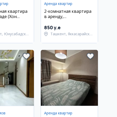
артир
Аренда квартир
ная квартира
2-комнатная квартира
аде (Хон
в аренду,
 м², 11/16 эт.
Яккасарайский район,
Кушбеги
850 y.e
т, Юнусабадский
Ташкент, Яккасарайский
район
мов
Аренда квартир