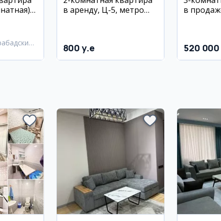
квартира
2-комнатная квартира
3-комнат
натная) в
в аренду, Ц-5, метро
в продаж
 массив,
Минор
Нурафшо
 Кийот
(микрора
Тойтепа)
рабадский
800 y.e
520 000