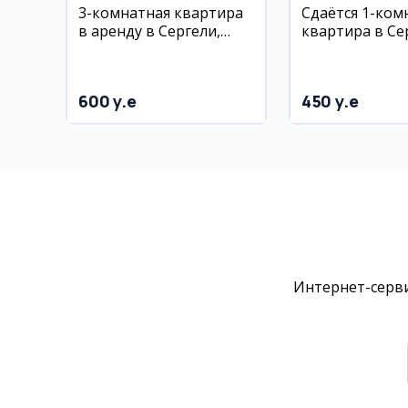
3-комнатная квартира
Сдаётся 1-ком
в аренду в Сергели,
квартира в Се
рядом с 5-м метро
рядом с метро
Чосхтепа
600 y.e
450 y.e
Интернет-серви