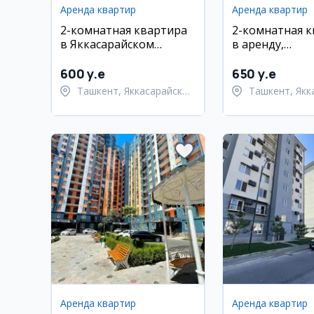
Аренда квартир
Аренда квартир
2-комнатная квартира
2-комнатная 
в Яккасарайском
в аренду,
районе, ЦУМ
Яккасарайский
ул. Абдуллы Ка
600 y.e
650 y.e
Ташкент, Яккасарайский
Ташкент, Якк
район
район
Аренда квартир
Аренда квартир