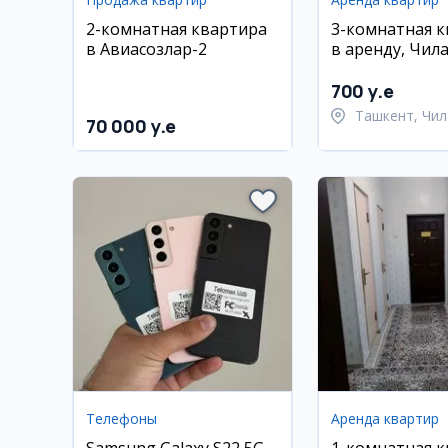
2-комнатная квартира
3-комнатная 
в Авиасозлар-2
в аренду, Чил
квартал
700 y.e
Ташкент, Чил
70 000 y.e
район
Телефоны
Аренда квартир