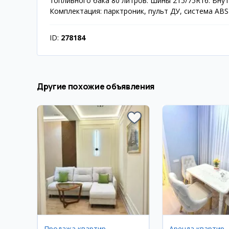
топливного бака 80 литров. Шины 215/75R16. Внут
Комплектация: парктроник, пульт ДУ, система ABS
ID:
278184
Другие похожие объявления
Продажа квартир
Аренда квартир