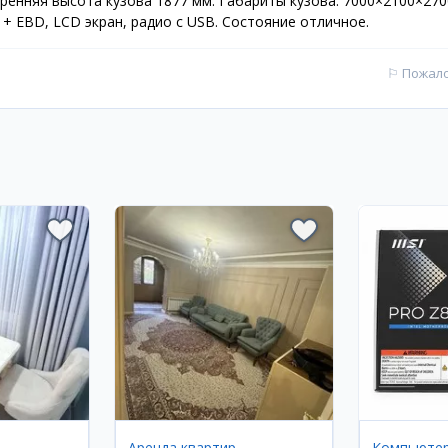
ренняя высота кузова 1877 мм. Габариты кузова: 7000×2100×270
 + EBD, LCD экран, радио с USB. Состояние отличное.
⚐
Пожал
Аренда квартир
Компьюте