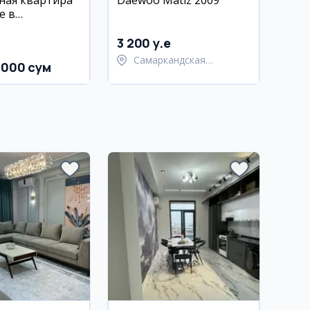
ная квартира
Daewoo Matiz 2009
е в
не
йон Эски
3 200 y.e
Самаркандская
 000 сум
область,
Самаркандский район