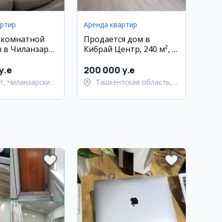
артир
Аренда квартир
-комнатной
Продается дом в
 в Чиланзаре
Кибрай Центр, 240 м², 5
ом и мебелью
комнат, евро ремонт
y.e
200 000 y.e
т, Чиланзарский
Ташкентская область,
Кибрайский район