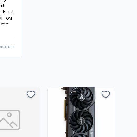
ь!
 Есть!
 Оптом
 ***
оваться