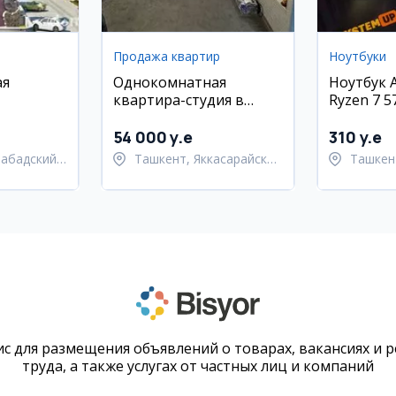
Продажа квартир
Ноутбуки
ая
Однокомнатная
Ноутбук A
квартира-студия в
Ryzen 7 
Яккасарайском районе
512GB
район,
54 000 y.e
310 y.e
набадский
Ташкент, Яккасарайский
Ташкен
район
Шайхан
с для размещения объявлений о товарах, вакансиях и 
труда, а также услугах от частных лиц и компаний