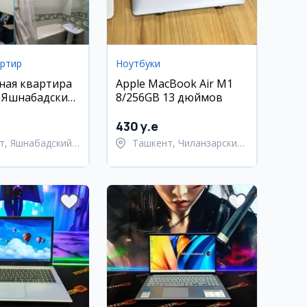
артир
Ноутбуки
ная квартира
Apple MacBook Air M1
, Яшнабадский
8/256GB 13 дюймов
л. Кадышева
430 y.e
т, Яшнабадский
Ташкент, Чиланзарский
район