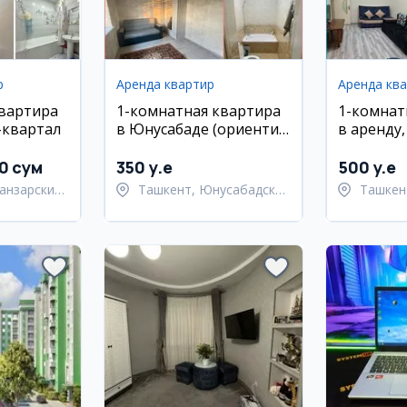
р
Аренда квартир
Аренда кв
квартира
1-комнатная квартира
1-комнат
-квартал
в Юнусабаде (ориентир
в аренду
Самара) в аренду
район, у
0 сум
350 y.e
500 y.e
анзарский
Ташкент, Юнусабадский
Ташкен
район
район