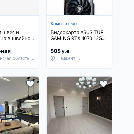
Компьютеры
я швея и
Видеокарта ASUS TUF
ца в швейное
GAMING RTX 4070 12GB
ство в
б/у
е
рная
505 y.e
нская область,
Ташкент,
нский район
Шайхантахурский район