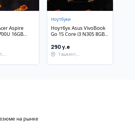
Ноутбуки
cer Aspire
Ноутбук Asus VivoBook
5700U 16GB
Go 15 Core i3 N305 8GB
256GB
290 y.e
т,
Ташкент,
тахурский район
Шайхантахурский район
резюме на рынке