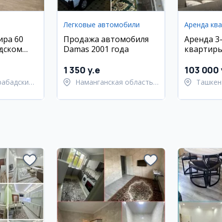
Легковые автомобили
Аренда кв
ира 60
Продажа автомобиля
Аренда 3
дском
Damas 2001 года
квартиры
rabad
с ремонт
елью и
1 350 y.e
103 000 
рабадский
Наманганская область,
Ташкен
Нарынский район
район