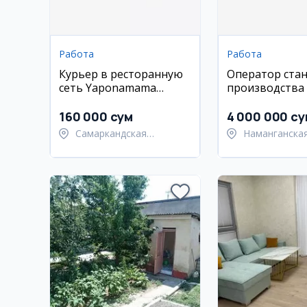
Работа
Работа
Курьер в ресторанную
Оператор стан
сеть Yaponamama
производства 
(Самарканд)
проволоки
160 000 сум
4 000 000 су
Самаркандская
Наманганская
область,
Уйчинский ра
Самаркандский район