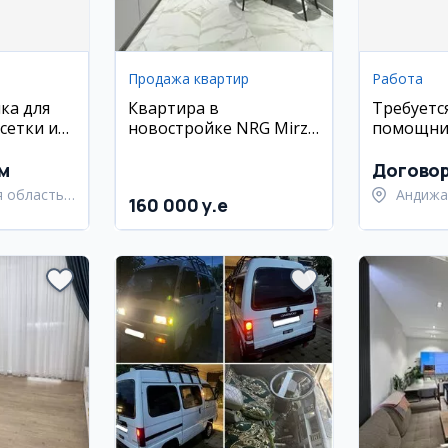
Продажа квартир
Работа
ка для
Квартира в
Требуетс
сетки и
новостройке NRG Mirzo
помощни
Ulugbek, 62 м², с
производ
мебелью и техникой
Андижан
м
Догово
 область,
Андижа
160 000 y.e
йон
Андижа