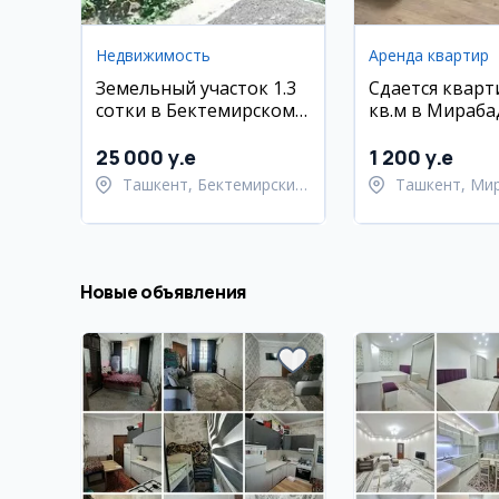
Недвижимость
Аренда квартир
Земельный участок 1.3
Сдается кварт
сотки в Бектемирском
кв.м в Мираба
районе
районе, ЖК Mi
Avenue, с меб
25 000 y.e
1 200 y.e
техникой
Ташкент, Бектемирский
Ташкент, Ми
район
район
Новые объявления