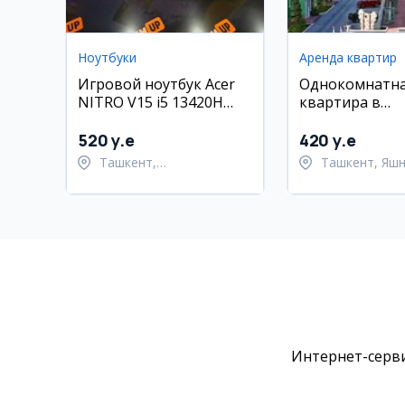
Ноутбуки
Аренда квартир
Игровой ноутбук Acer
Однокомнатн
NITRO V15 i5 13420H
квартира в
16GB RTX2050
новостройке,
Яшнабадский 
520 y.e
420 y.e
Green Park
Ташкент,
Ташкент, Яш
Шайхантахурский район
район
Интернет-серви