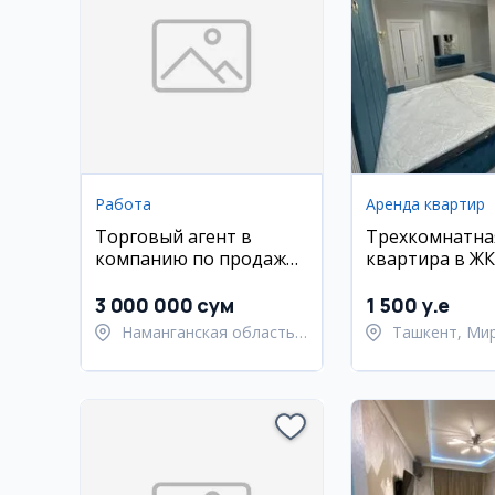
Работа
Аренда квартир
Торговый агент в
Трехкомнатна
компанию по продаже
квартира в ЖК
напитков
110 кв.м
3 000 000 сум
1 500 y.e
Наманганская область,
Ташкент, Ми
Туракурганский район
Улугбекский 