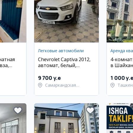
Легковые автомобили
Аренда кв
натная
Chevrolet Captiva 2012,
4-комнат
вза,
автомат, белый,
в Шайхан
емонт
Самарканд
районе, 
Тинчлик
9 700 y.e
1 000 y.
Самаркандская
Ташкен
область,
Шайхан
Самаркандский район