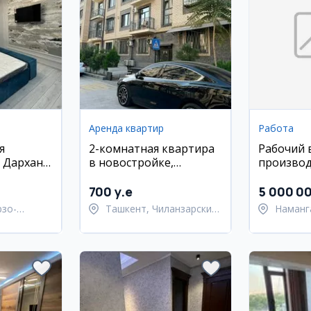
Аренда квартир
Работа
я
2-комнатная квартира
Рабочий 
 Дархан,
в новостройке,
производ
Чиланзар-17
продукци
700 y.e
5 000 0
рзо-
Ташкент, Чиланзарский
Наманг
район
район
Наманг