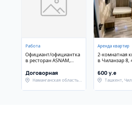
Работа
Аренда квартир
Официант/официантка
2-комнатная 
в ресторан ASNAM,
в Чиланзар 8, 
Наманган
Договорная
600 y.e
Наманганская область,
Ташкент, Чил
Наманганский район
район