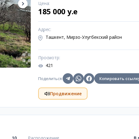
Цена
:
185 000 y.e
Адрес
:
Ташкент, Мирзо-Улугбекский район
Просмотр
:
421
Поделиться
:
Копировать ссылк
Продвижение
10
Расположение
В 