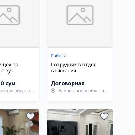
Работа
в цех по
Сотрудник в отдел
ству
взыскания
и из жести
00 сум
Договорная
анская область,
Наманганская область,
анский район
Наманганский район