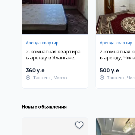
Аренда квартир
Аренда квартир
2-комнатная квартира
2-комнатная 
в аренду в Ялангаче
в аренду, Чил
(Мирзо-Улугбекский
район)
360 y.e
500 y.e
Ташкент, Мирзо-
Ташкент, Чил
Улугбекский район
район
Новые объявления