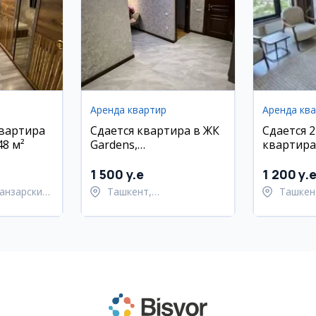
Аренда квартир
Аренда кв
квартира
Сдается квартира в ЖК
Сдается 
48 м²
Gardens,
квартира 
Шайхантахурский
Мирзо-Ул
район, Ташкент, 90
районе, 
1 500 y.e
1 200 y.
кв.м.
вторичка
анзарский
Ташкент,
Ташкен
техникой
Шайхантахурский район
Улугбе