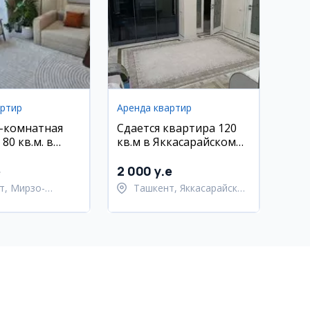
артир
Аренда квартир
2-комнатная
Сдается квартира 120
80 кв.м. в
кв.м в Яккасарайском
угбекском
районе, ЖК на Шота
Ц2 Дархан,
Руставели 3/4/9
e
2 000 y.e
, с мебелью и
т, Мирзо-
Ташкент, Яккасарайский
кский район
район