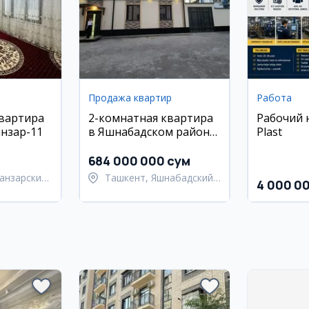
Продажа квартир
Работа
квартира
2-комнатная квартира
Рабочий 
анзар-11
в Яшнабадском районе,
Plast
46 м², 2 этаж
684 000 000 сум
анзарский
Ташкент, Яшнабадский
4 000 0
район