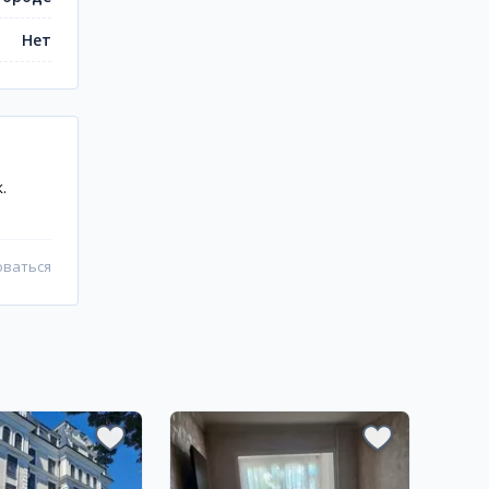
Нет
.
оваться