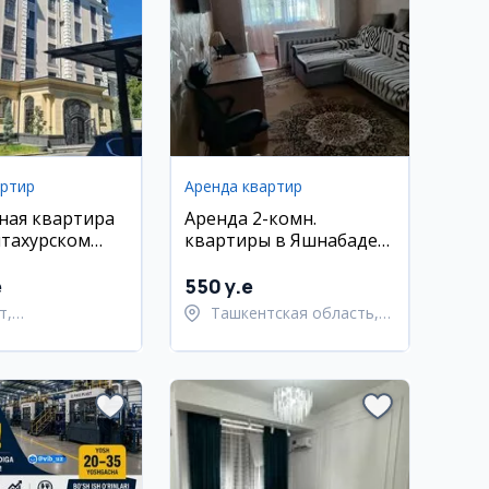
артир
Аренда квартир
ная квартира
Аренда 2-комн.
тахурском
квартиры в Яшнабаде
рядом с метро
(Паркентский)
e
550 y.e
т,
Ташкентская область,
тахурский район
Паркентский район