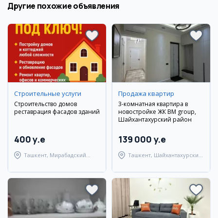
Другие похожие объявления
Cтроительные услуги
Продажа квартир
Строительство домов
3-комнатная квартира в
реставрация фасадов зданий
новостройке ЖК BM group,
Шайхантахурский район
400 y.e
139 000 y.e
Ташкент, Мирабадский
Ташкент, Шайхантахурский
район
район