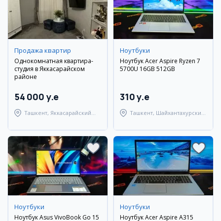
Продажа квартир
Ноутбуки
Однокомнатная квартира-
Ноутбук Acer Aspire Ryzen 7
студия в Яккасарайском
5700U 16GB 512GB
районе
54 000 y.e
310 y.e
Ташкент, Яккасарайский
Ташкент, Шайхантахурский
район
район
Ноутбуки
Ноутбуки
Ноутбук Asus VivoBook Go 15
Ноутбук Acer Aspire A315