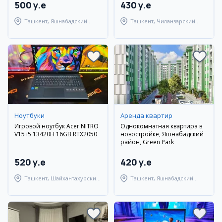
500 y.e
430 y.e
Ташкент, Яшнабадский
Ташкент, Чиланзарский
район
район
Ноутбуки
Аренда квартир
Игровой ноутбук Acer NITRO
Однокомнатная квартира в
V15 i5 13420H 16GB RTX2050
новостройке, Яшнабадский
район, Green Park
520 y.e
420 y.e
Ташкент, Шайхантахурский
Ташкент, Яшнабадский
район
район