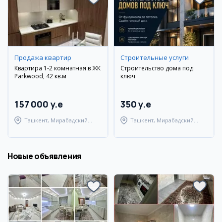
Продажа квартир
Cтроительные услуги
Квартира 1-2 комнатная в ЖК
Строительство дома под
Parkwood, 42 кв.м
ключ
157 000 y.e
350 y.e
Ташкент, Мирабадский
Ташкент, Мирабадский
район
район
Новые объявления