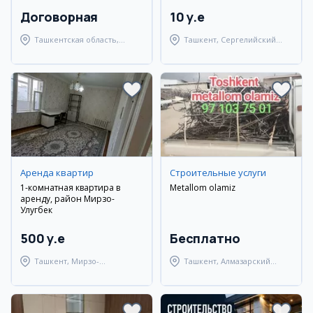
Договорная
10 y.e
Ташкентская область,
Ташкент, Сергелийский
Ташкентский район
район
Аренда квартир
Cтроительные услуги
1-комнатная квартира в
Metallom olamiz
аренду, район Мирзо-
Улугбек
500 y.e
Бесплатно
Ташкент, Мирзо-
Ташкент, Алмазарский
Улугбекский район
район