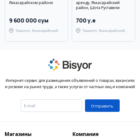
Яккасарайском районе
аренду, Яккасарайский
район, Шота Руставели
9 600 000 сум
700 y.e
Ташкент, Яккасарайский
Ташкент, Яккасарайский
район
район
Интернет-сервис для размещения объявлений о товарах, вакансиях
и резюме на рынке труда, а также услугах от частных лиц и компаний
Отправить
Магазины
Компания