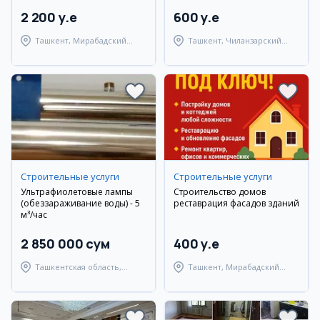
2 200 y.e
600 y.e
Ташкент, Мирабадский
Ташкент, Чиланзарский
район
район
Cтроительные услуги
Cтроительные услуги
Ультрафиолетовые лампы
Строительство домов
(обеззараживание воды) - 5
реставрация фасадов зданий
м³/час
2 850 000 сум
400 y.e
Ташкентская область,
Ташкент, Мирабадский
Ташкентский район
район