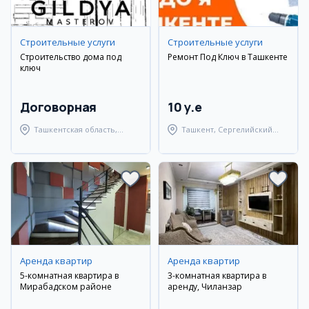
Cтроительные услуги
Cтроительные услуги
Строительство дома под
Ремонт Под Ключ в Ташкенте
ключ
Договорная
10 y.e
Ташкентская область,
Ташкент, Сергелийский
Ташкентский район
район
Аренда квартир
Аренда квартир
5-комнатная квартира в
3-комнатная квартира в
Мирабадском районе
аренду, Чиланзар