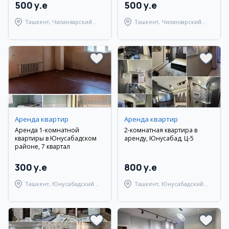
500 y.e
500 y.e
Ташкент, Чиланзарский
Ташкент, Чиланзарский
район
район
Аренда квартир
Аренда квартир
Аренда 1-комнатной
2-комнатная квартира в
квартиры в Юнусабадском
аренду, Юнусабад, Ц-5
районе, 7 квартал
300 y.e
800 y.e
Ташкент, Юнусабадский
Ташкент, Юнусабадский
район
район