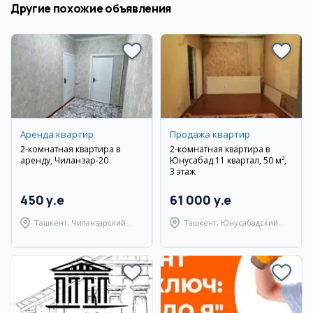
Другие похожие объявления
Аренда квартир
Продажа квартир
2-комнатная квартира в
2-комнатная квартира в
аренду, Чиланзар-20
Юнусабад 11 квартал, 50 м²,
3 этаж
450 y.e
61 000 y.e
Ташкент, Чиланзарский
Ташкент, Юнусабадский
район
район