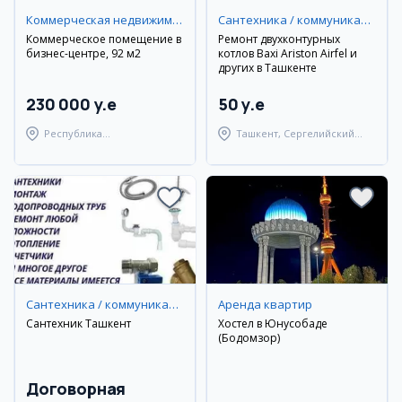
Коммерческая недвижимость
Сантехника / коммуникации
Коммерческое помещение в
Ремонт двухконтурных
бизнес-центре, 92 м2
котлов Baxi Ariston Airfel и
других в Ташкенте
230 000 y.e
50 y.e
Республика
Ташкент, Сергелийский
Каракалпакстан, Нукусский
район
район
Сантехника / коммуникации
Аренда квартир
Сантехник Ташкент
Хостел в Юнусобаде
(Бодомзор)
Договорная