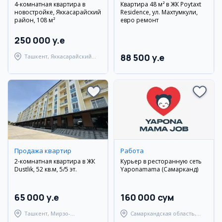
4-комнатная квартира в
Квартира 48 м² в ЖК Poytaxt
новостройке, Яккасарайский
Residence, ул. Махтумкули,
район, 108 м²
евро ремонт
250 000 y.e
88 500 y.e
Ташкент, Яккасарайский
район
Продажа квартир
Работа
2-комнатная квартира в ЖК
Курьер в ресторанную сеть
Dustlik, 52 кв.м, 5/5 эт.
Yaponamama (Самарканд)
65 000 y.e
160 000 сум
Ташкент, Мирзо-
Самаркандская область,