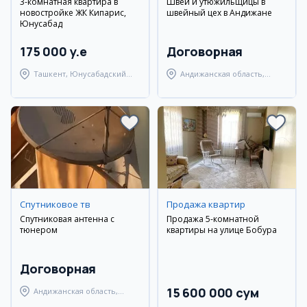
3-комнатная квартира в
Швеи и утюжильщицы в
новостройке ЖК Кипарис,
швейный цех в Андижане
Юнусабад
175 000 y.e
Договорная
Ташкент, Юнусабадский
Андижанская область,
район
Андижанский район
Спутниковое тв
Продажа квартир
Спутниковая антенна с
Продажа 5-комнатной
тюнером
квартиры на улице Бобура
Договорная
15 600 000 сум
Андижанская область,
Андижанский район