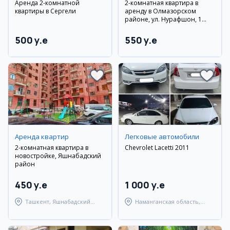
Аренда 2-комнатной
2-комнатная квартира в
квартиры в Сергели
аренду в Олмазорском
районе, ул. Нурафшон, 1
этаж, новостройка, мебель и
техника
500 y.e
550 y.e
Аренда квартир
Легковые автомобили
2-комнатная квартира в
Chevrolet Lacetti 2011
новостройке, Яшнабадский
район
450 y.e
1 000 y.e
Ташкент, Яшнабадский
Наманганская область,
район
Наманганский район