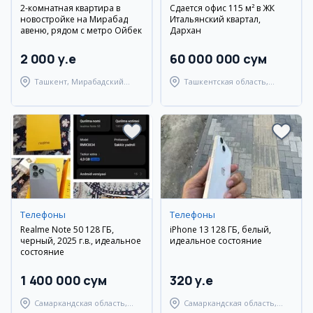
2-комнатная квартира в
Сдается офис 115 м² в ЖК
новостройке на Мирабад
Итальянский квартал,
авеню, рядом с метро Ойбек
Дархан
2 000 y.e
60 000 000 сум
Ташкент, Мирабадский
Ташкентская область,
район
Ташкентский район
Телефоны
Телефоны
Realme Note 50 128 ГБ,
iPhone 13 128 ГБ, белый,
черный, 2025 г.в., идеальное
идеальное состояние
состояние
1 400 000 сум
320 y.e
Самаркандская область,
Самаркандская область,