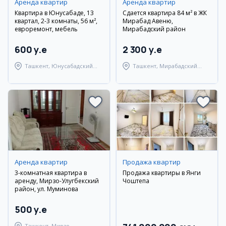
Аренда квартир
Аренда квартир
Квартира в Юнусабаде, 13
Сдается квартира 84 м² в ЖК
квартал, 2-3 комнаты, 56 м²,
Мирабад Авеню,
евроремонт, мебель
Мирабадский район
600 y.e
2 300 y.e
Ташкент, Юнусабадский
Ташкент, Мирабадский
район
район
Аренда квартир
Продажа квартир
3-комнатная квартира в
Продажа квартиры в Янги
аренду, Мирзо-Улугбекский
Чоштепа
район, ул. Муминова
500 y.e
Ташкент, Мирзо-