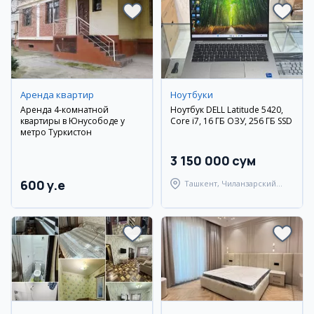
Аренда квартир
Ноутбуки
Аренда 4-комнатной
Ноутбук DELL Latitude 5420,
квартиры в Юнусободе у
Core i7, 16 ГБ ОЗУ, 256 ГБ SSD
метро Туркистон
3 150 000 сум
600 y.e
Ташкент, Чиланзарский
район