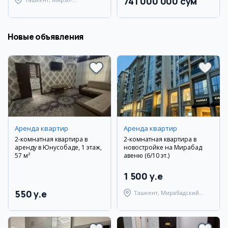
741 000 000 сум
Улугбекский район
Новые объявления
Аренда квартир
Аренда квартир
2-комнатная квартира в
2-комнатная квартира в
аренду в Юнусобаде, 1 этаж,
новостройке на Мирабад
57 м²
авеню (6/10 эт.)
1 500 y.e
550 y.e
Ташкент, Мирабадский
район