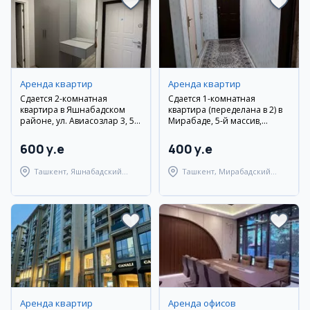
Аренда квартир
Аренда квартир
Сдается 2-комнатная
Сдается 1-комнатная
квартира в Яшнабадском
квартира (переделана в 2) в
районе, ул. Авиасозлар 3, 50
Мирабаде, 5-й массив,
кв.м., с мебелью и техникой
рядом с метро Кийот
600 y.e
400 y.e
Ташкент, Яшнабадский
Ташкент, Мирабадский
район
район
Аренда квартир
Аренда офисов