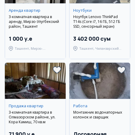
Аренда квартир
Ноутбуки
3-комнатная квартира в
Ноутбук Lenovo ThinkPad
аренду, Мирзо-Улугбекский
T14s (Core i7, 16 ГБ, 512 ГБ
район, Ташкент
SSD, сенсорный экран)
1 000 y.e
3 402 000 сум
Ташкент, Мирзо-
Ташкент, Чиланзарский
Улугбекский район
район
Продажа квартир
Работа
3-комнатная квартира в
Монтажник водонапорных
Олмазорском районе, ул.
колонок и сварщик
Кора Камиш, 70 кв.м
71 900 y.e
Договорная