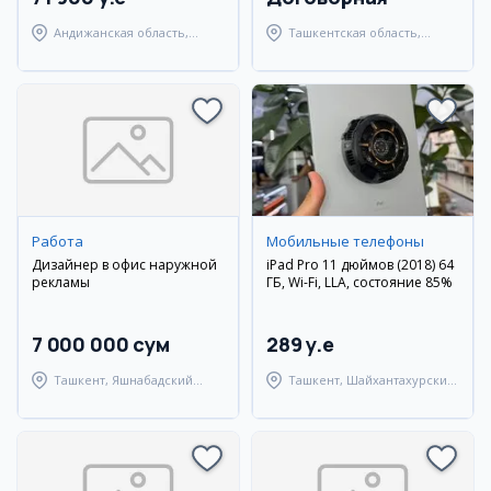
Андижанская область,
Ташкентская область,
город Андижан
Янгиюльский район
Работа
Мобильные телефоны
Дизайнер в офис наружной
iPad Pro 11 дюймов (2018) 64
рекламы
ГБ, Wi-Fi, LLA, состояние 85%
7 000 000 сум
289 y.e
Ташкент, Яшнабадский
Ташкент, Шайхантахурский
район
район