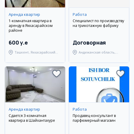
Аренда квартир
Работа
1-комнатная квартира в
Специалист по производству
аренду в Яккасарайском
на трикотажную фабрику
районе
600 y.e
Договорная
Ташкент, Яккасарайский
Андижанская область,
район
город Андижан
Аренда квартир
Работа
Сдается 3-комнатная
Продавец-консультант в
квартира в Шайхантахуре
парфюмерный магазин