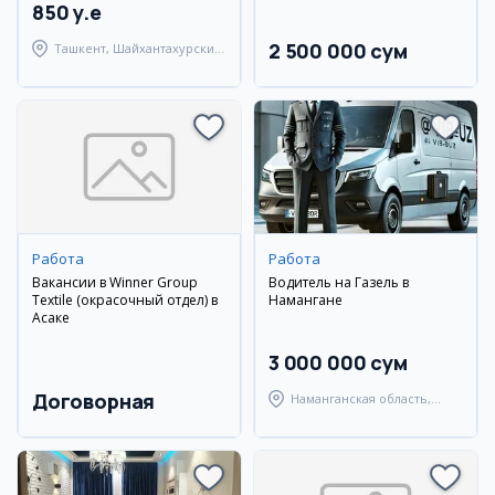
850 y.e
2 500 000 сум
Ташкент, Шайхантахурский
район
Работа
Работа
Вакансии в Winner Group
Водитель на Газель в
Textile (окрасочный отдел) в
Намангане
Асаке
3 000 000 сум
Договорная
Наманганская область,
Наманганский район