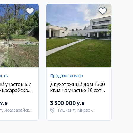
ость
Продажа домов
й участок 5.7
Двухэтажный дом 1300
Яккасарайском
кв.м на участке 16 соток
в Мирзо-Улугбекском
районе
y.e
3 300 000 y.e
т, Яккасарайский
Ташкент, Мирзо-
Улугбекский район