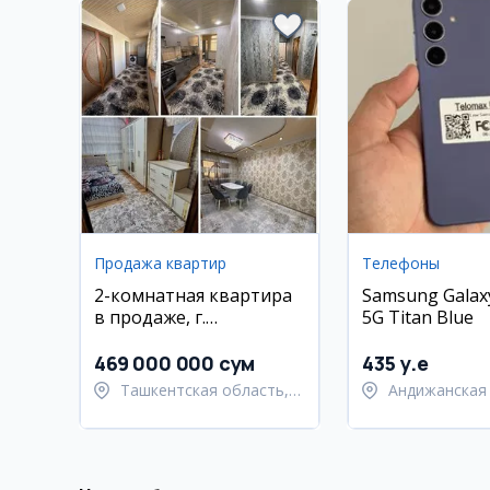
Продажа квартир
Телефоны
2-комнатная квартира
Samsung Galaxy
в продаже, г.
5G Titan Blue
Нурафшон,
Ташкентская область
469 000 000 сум
435 y.e
Ташкентская область,
Андижанская 
Ташкентский район
город Андиж