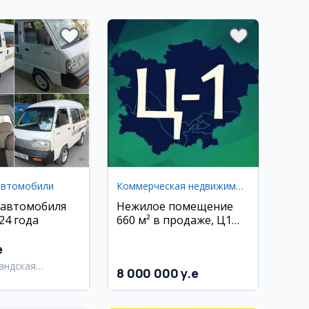
автомобили
Коммерческая недвижимость
 автомобиля
Нежилое помещение
24 года
660 м² в продаже, Ц1
Улица 24/7
e
андская
8 000 000 y.e
ь,
андский район