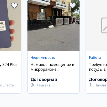
Недвижимость
Работа
 S24 Plus
Нежилое помещение в
Требуетс
микрорайоне
посуды в
Панорама
человека
Договорная
Догово
область,
Ташкент,
Наманг
ан
Шайхантахурский район
Наманг