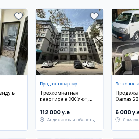
Продажа квартир
Легковые 
енду в
Трехкомнатная
Продажа
квартира в ЖК Уют,
Damas 20
Академгородок
112 000 y.e
6 000 y.
Андижанская область,
Самарк
ан,
город Андижан
област
йон
Самарк