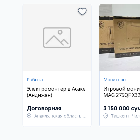
Работа
Мониторы
Электромонтер в Асаке
Игровой мони
(Андижан)
MAG 275QF X32
WQHD 320 Гц
Договорная
3 150 000 су
Андижанская область,
Ташкент, Чил
Андижанский район
район