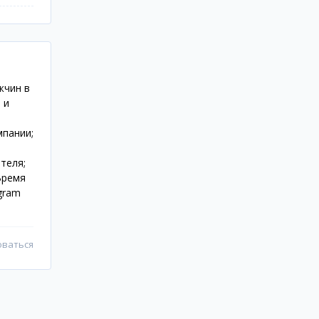
жчин в
 и
мпании;
теля;
Время
gram
оваться