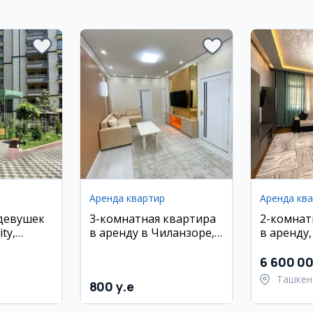
Аренда квартир
Аренда кв
 девушек
3-комнатная квартира
2-комнат
ty,
в аренду в Чиланзоре,
в аренду
рядом с ТРЦ Atlas и
Улугбекск
метро Мирзо Улугбек
Паркентс
6 600 0
Ташкен
800 y.e
Улугбе