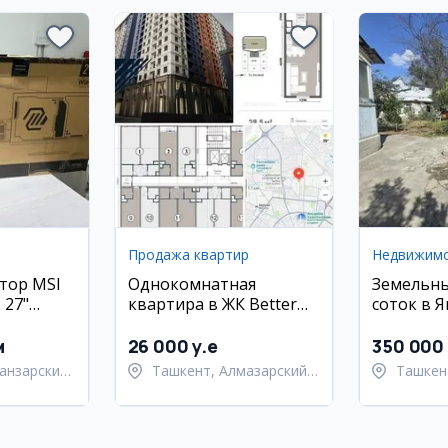
Продажа квартир
Недвижим
тор MSI
Однокомнатная
Земельны
 27"
квартира в ЖК Better
соток в 
Best, Алмазарский
районе
район
м
26 000 y.e
350 000 
анзарский
Ташкент, Алмазарский
Ташкен
район
район