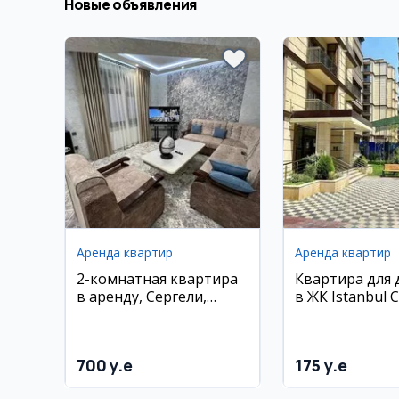
Новые объявления
Аренда квартир
Аренда квартир
2-комнатная квартира
Квартира для
в аренду, Сергели,
в ЖК Istanbul Ci
Курувчи бекат, 50 м²,
Якассарой
1/10 этаж
700 y.e
175 y.e