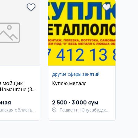
Другие сферы занятий
я мойщик
Куплю металл
 Намангане (3
)
рная
2 500 - 3 000 сум
анская область,
Ташкент, Юнусабадский
анский район
район