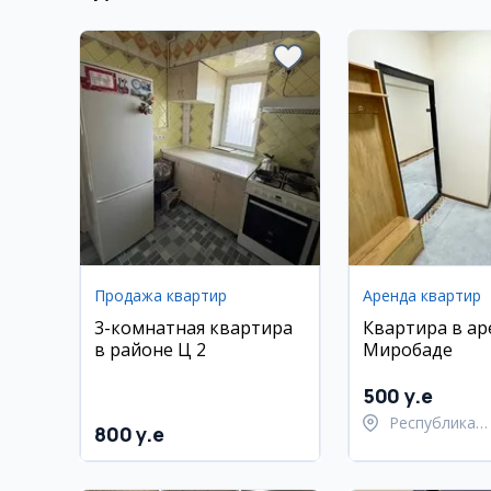
Продажа квартир
Аренда квартир
3-комнатная квартира
Квартира в ар
в районе Ц 2
Миробаде
500 y.e
Республика
800 y.e
Каракалпакст
Нукусский ра