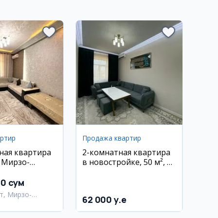
артир
Продажа квартир
ная квартира
2-комнатная квартира
, Мирзо-
в новостройке, 50 м², 3
ий район, ул.
этаж, Регистан
кая
00 сум
т, Мирзо-
62 000 y.e
кский район