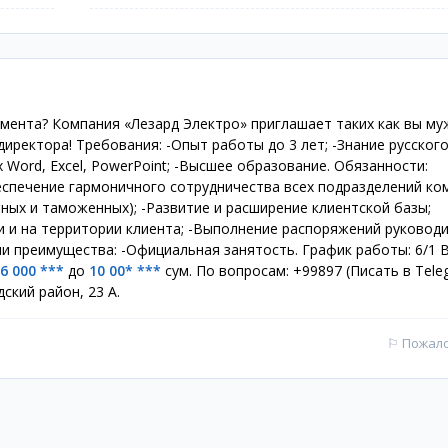
мента? Компания «Лезард Электро» приглашает таких как вы му
директора! Требования: -Опыт работы до 3 лет; -Знание русского
 Word, Excel, PowerPoint; -Высшее образование. Обязанности:
еспечение гармоничного сотрудничества всех подразделений ко
ных и таможенных); -Рaзвитие и расширение клиентской базы;
и и на территории клиента; -Выполнение распоряжений руководи
и преимущества: -Официальная занятость. График работы: 6/1 
6 000 ***
до
10 00* ***
сум. По вопросам: +99897 (Писать в Tele
ский район, 23 А.
⚐
Пожал