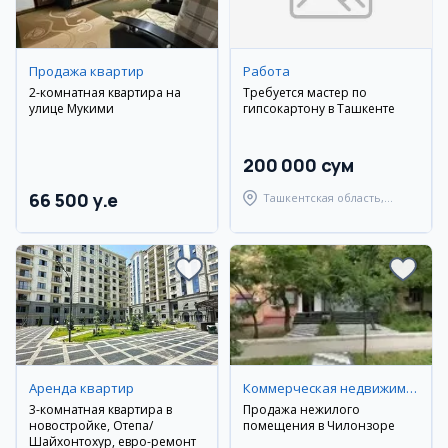
Продажа квартир
Работа
2-комнатная квартира на
Требуется мастер по
улице Мукими
гипсокартону в Ташкенте
200 000 сум
66 500 y.e
Ташкентская область,
Ташкентский район
Аренда квартир
Коммерческая недвижимость
3-комнатная квартира в
Продажа нежилого
новостройке, Оқтепа/
помещения в Чилонзоре
Шайхонтохур, евро-ремонт