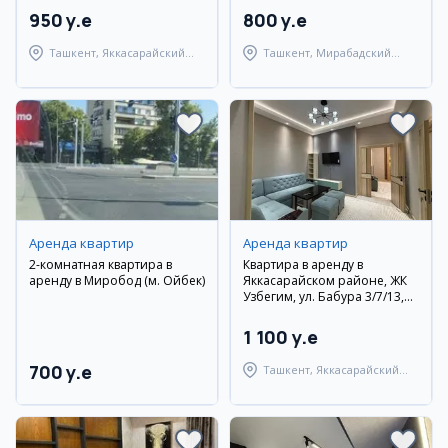
950 y.e
800 y.e
Ташкент, Яккасарайский
Ташкент, Мирабадский
район
район
Аренда квартир
Аренда квартир
2-комнатная квартира в
Квартира в аренду в
аренду в Миробод (м. Ойбек)
Яккасарайском районе, ЖК
Узбегим, ул. Бабура 3/7/13,
75 кв.м.
1 100 y.e
700 y.e
Ташкент, Яккасарайский
район