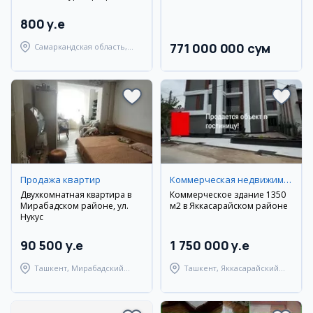
800 y.e
771 000 000 сум
Самаркандская область,
Самаркандский район
Продажа квартир
Коммерческая недвижимость
Двухкомнатная квартира в
Коммерческое здание 1350
Мирабадском районе, ул.
м2 в Яккасарайском районе
Нукус
90 500 y.e
1 750 000 y.e
Ташкент, Мирабадский
Ташкент, Яккасарайский
район
район