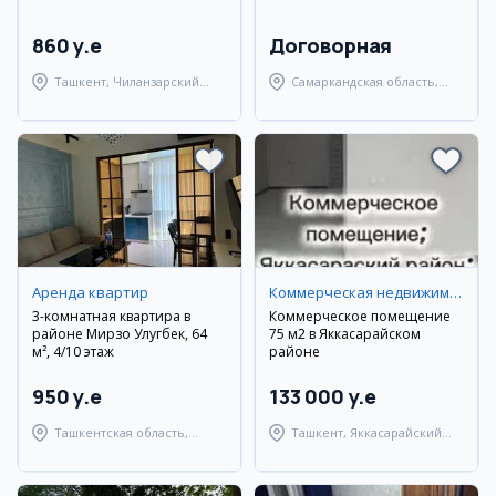
860 y.e
Договорная
Ташкент, Чиланзарский
Самаркандская область,
район
Самаркандский район
Аренда квартир
Коммерческая недвижимость
3-комнатная квартира в
Коммерческое помещение
районе Мирзо Улугбек, 64
75 м2 в Яккасарайском
м², 4/10 этаж
районе
950 y.e
133 000 y.e
Ташкентская область,
Ташкент, Яккасарайский
Паркентский район
район