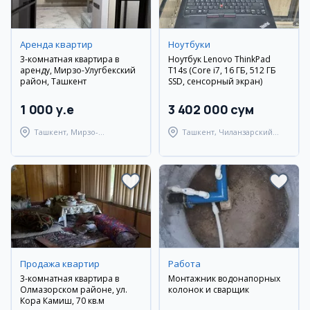
Аренда квартир
Ноутбуки
3-комнатная квартира в
Ноутбук Lenovo ThinkPad
аренду, Мирзо-Улугбекский
T14s (Core i7, 16 ГБ, 512 ГБ
район, Ташкент
SSD, сенсорный экран)
1 000 y.e
3 402 000 сум
Ташкент, Мирзо-
Ташкент, Чиланзарский
Улугбекский район
район
Продажа квартир
Работа
3-комнатная квартира в
Монтажник водонапорных
Олмазорском районе, ул.
колонок и сварщик
Кора Камиш, 70 кв.м