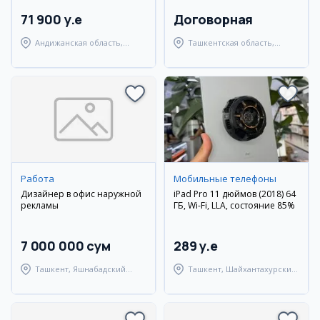
71 900 y.e
Договорная
Андижанская область,
Ташкентская область,
город Андижан
Янгиюльский район
Работа
Мобильные телефоны
Дизайнер в офис наружной
iPad Pro 11 дюймов (2018) 64
рекламы
ГБ, Wi-Fi, LLA, состояние 85%
7 000 000 сум
289 y.e
Ташкент, Яшнабадский
Ташкент, Шайхантахурский
район
район