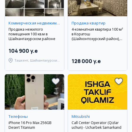
Коммерческая недвижимость
Продажа квартир
Продажа нежилого
4-комнатная квартира 100 м²
помещения 100 кв.м в
в Коратош
Шайхантахурском районе
(Шайхонтохурский район),
4/9 эт., чистовой ремонт
104 900 y.e
128 000 y.e
Ташкент, Шайхантахурский
район
Телефоны
Mitsubishi
iPhone 16 Pro Max 256GB
Call Center Operator (Qizlar
Desert Titanium
uchun) - Ucharbek Samarkand