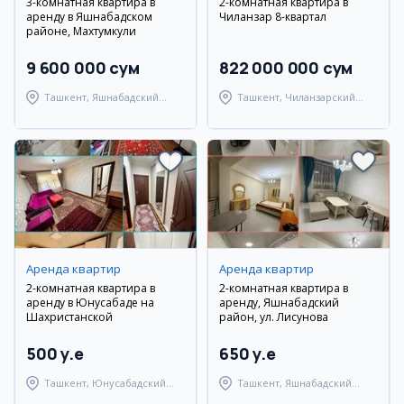
3-комнатная квартира в
2-комнатная квартира в
аренду в Яшнабадском
Чиланзар 8-квартал
районе, Махтумкули
9 600 000 сум
822 000 000 сум
Ташкент, Яшнабадский
Ташкент, Чиланзарский
район
район
Аренда квартир
Аренда квартир
2-комнатная квартира в
2-комнатная квартира в
аренду в Юнусабаде на
аренду, Яшнабадский
Шахристанской
район, ул. Лисунова
500 y.e
650 y.e
Ташкент, Юнусабадский
Ташкент, Яшнабадский
район
район