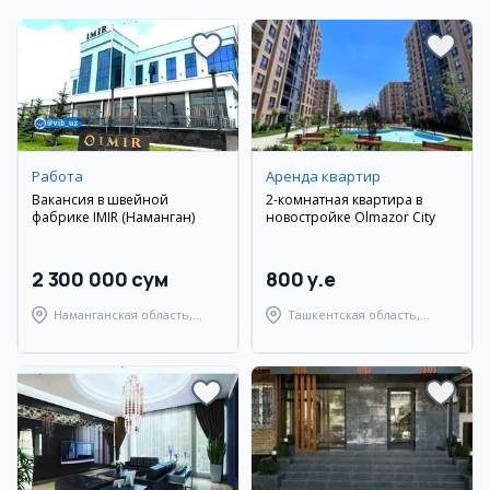
Работа
Аренда квартир
Вакансия в швейной
2-комнатная квартира в
фабрике IMIR (Наманган)
новостройке Olmazor City
2 300 000 сум
800 y.e
Наманганская область,
Ташкентская область,
Наманганский район
Ташкентский район