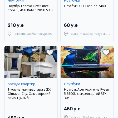
Ноутбуки
Ноутбуки
Ноутбук Lenovo Flex 5 (Intel
Ноутбук DELL Latitude 7480
Core i3, 4GB RAM, 128GB SSD)
210 y.e
60 y.e
Ташкент, Шайхантахурский
Ташкент, Шайхантахурский
район
район
Аренда квартир
Ноутбуки
1-комнатная квартира в ЖК
Ноутбук Acer Aspire на Ryzen
Olmazor City, Олмазорский
5 5500U с видеокартой RTX
район (40 м²)
3050
460 y.e
450 y.e
Ташкент, Шайхантахурский