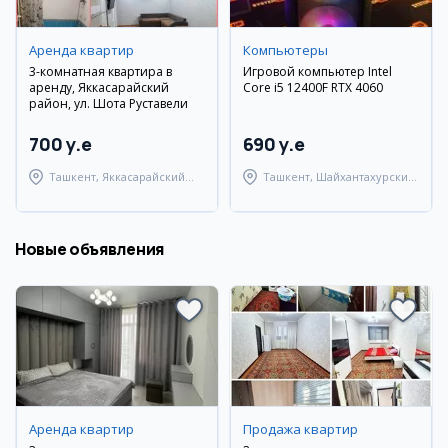
Аренда квартир
Компьютеры
3-комнатная квартира в
Игровой компьютер Intel
аренду, Яккасарайский
Core i5 12400F RTX 4060
район, ул. Шота Руставели
700 y.e
690 y.e
Ташкент, Яккасарайский
Ташкент, Шайхантахурский
район
район
Новые объявления
Аренда квартир
Продажа квартир