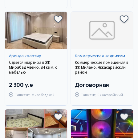
район
район
Аренда квартир
Коммерческая недвижимость
Сдается квартира в ЖК
Коммерческие помещения в
Мирабад Авеню, 84 кв.м, с
ЖК Милано, Яккасарайский
мебелью
район
2 300 y.e
Договорная
Ташкент, Мирабадский
Ташкент, Яккасарайский
район
район