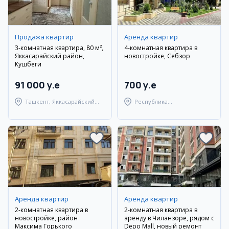
Продажа квартир
Аренда квартир
3-комнатная квартира, 80 м²,
4-комнатная квартира в
Яккасарайский район,
новостройке, Себзор
Кушбеги
91 000 y.e
700 y.e
Ташкент, Яккасарайский
Республика
район
Каракалпакстан,
Берунийский район
Аренда квартир
Аренда квартир
2-комнатная квартира в
2-комнатная квартира в
новостройке, район
аренду в Чиланзоре, рядом с
Максима Горького
Depo Mall, новый ремонт