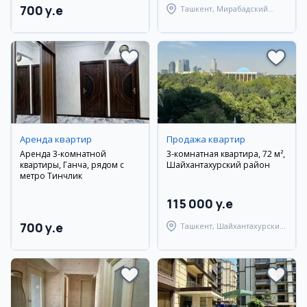
700 y.e
Ташкент, Мирабадский
район
Аренда квартир
Продажа квартир
Аренда 3-комнатной
3-комнатная квартира, 72 м²,
квартиры, Ганча, рядом с
Шайхантахурский район
метро Тинчлик
115 000 y.e
700 y.e
Ташкент, Шайхантахурский
район