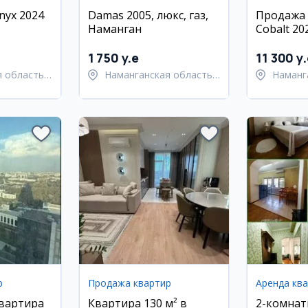
nyx 2024
Damas 2005, люкс, газ,
Продажа 
Наманган
Cobalt 20
000 км
1 750 y.e
11 300 y
 область,
Наманганская область,
Наманг
й район
Наманганский район
Наманг
р
Продажа квартир
Аренда кв
квартира
Квартира 130 м² в
2-комнат