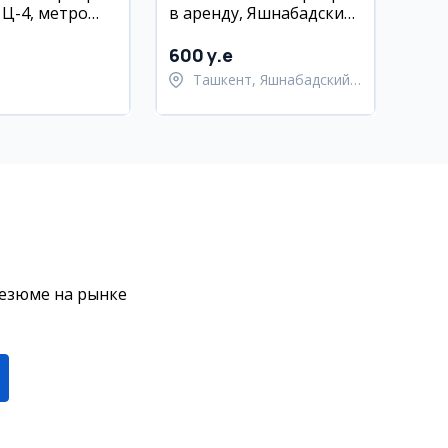
 Ц-4, метро
в аренду, Яшнабадский
район, ул. Лисунова,
метро Алмас
600 y.e
Ташкент, Яшнабадский
район
резюме на рынке