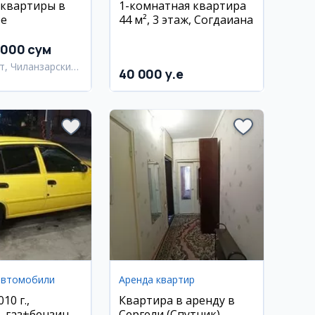
квартиры в
1-комнатная квартира
ре
44 м², 3 этаж, Согдаиана
 000 сум
т, Чиланзарский
40 000 y.e
автомобили
Аренда квартир
010 г.,
Квартира в аренду в
, газ+бензин,
Сергели (Спутник)