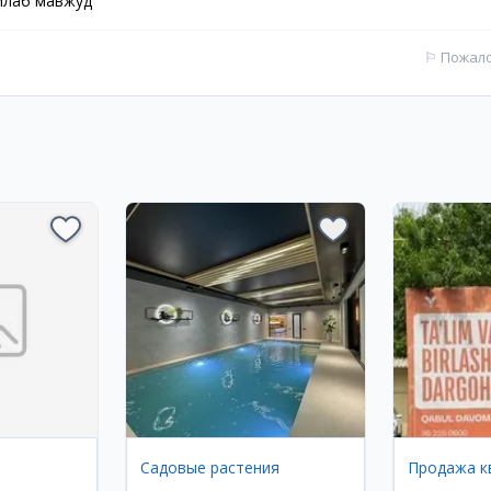
ўйлаб мавжуд
⚐
Пожал
Садовые растения
Продажа к