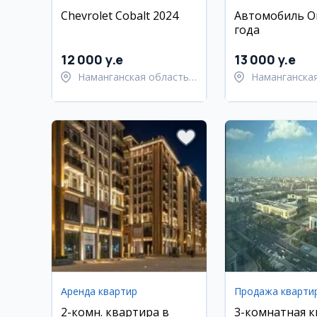
Chevrolet Cobalt 2024
Автомобиль O
года
12 000 y.e
13 000 y.e
Наманганская область,
Наманганская
Наманганский район
Намангански
Аренда квартир
Продажа кварти
2-комн. квартира в
3-комнатная 