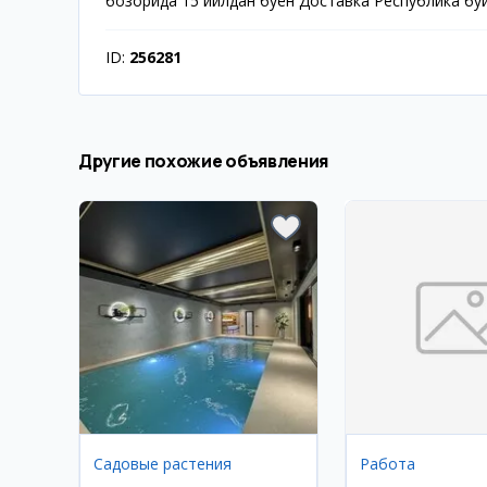
бозорида 15 йилдан буён Доставка Республика б
ID:
256281
Другие похожие объявления
Садовые растения
Работа