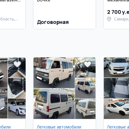
(повар,
Самарка
2 700 y.
бласть,
Самарк
Договорная
й район
област
Самарк
обили
Легковые автомобили
Легковые 