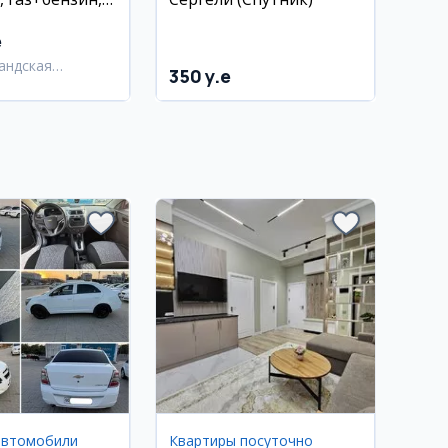
нд
e
андская
350 y.e
ь,
андский район
автомобили
Квартиры посуточно