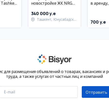
 Tashkent
новостройке ЖК NRG
в аренду,
HAYOT, Юнусабадский
Минор
район
340 000 y.e
Ташкент, Юнусабадский
700 y.e
ский район
район
с для размещения объявлений о товарах, вакансиях и 
труда, а также услугах от частных лиц и компаний
Отправить