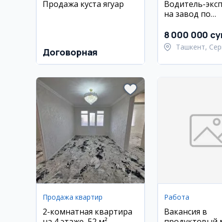
Продажа куста ягуар
Водитель-экс
на завод по
производству
8 000 000 су
Ташкент, Сер
Договорная
район
Продажа квартир
Работа
2-комнатная квартира
Вакансия в
на 4 этаже, 52 м²,
продуктовый 