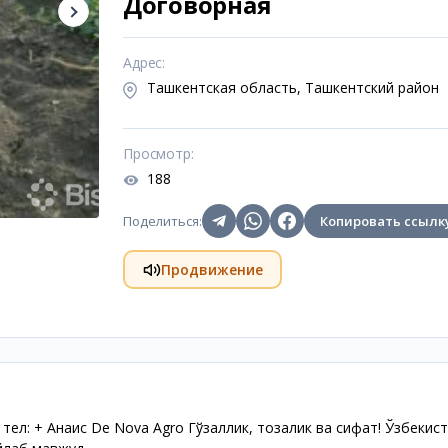
Договорная
Адрес
:
Ташкентская область, Ташкентский район
Просмотр
:
188
Поделиться
:
Копировать ссылк
Продвижение
: + Анаис De Nova Agro Гўзаллик, тозалик ва сифат! Ўзбекис