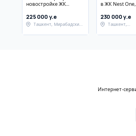
новостройке ЖК
в ЖК Nest One,
Мирабад Авенью, 68 м²,
City, 74.2 кв.м
7/12 эт.
225 000 y.e
230 000 y.e
Ташкент, Мирабадский
Ташкент,
район
Шайхантахур
Интернет-серви