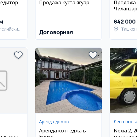
педитор
Продажа куста ягуар
Продажа 
Чиланза
 воды
м
842 000
гелийский
Ташкен
Договорная
район
Аренда домов
Легковые 
Аренда коттеджа в
Nexia 2, 2
магазин
Бочке
механика