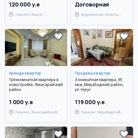
120 000 y.e
Договорная
Ташкент, Мирзо-
Андижанская область,
Улугбекский район
Андижанский район
Аренда квартир
Продажа квартир
Трехкомнатная квартира в
3-комнатная квартира, 95
новостройке, Яккасарайский
кв.м, Мирабадский район,
район
ул. Нукус
1 000 y.e
119 000 y.e
Ташкент, Яккасарайский
Ташкент, Мирабадский
район
район