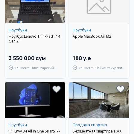
Ноутбуки
Ноутбуки
Ноутбук Lenovo ThinkPad T14
Apple MacBook Air M2
Gen 2
3 550 000 сум
180 y.e
Ташкент, Чиланзарский
Ташкент, Шайхантахурский
район
район
Ноутбуки
Продажа квартир
HP Envy 34 All In One 5K IPS i7-
5-комнатная квартира в ЖК