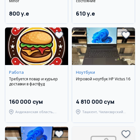
Minor
состояние
800 y.e
610 y.e
Работа
Ноутбуки
Требуется повар и курьер
Игровой ноутбук HP Victus 16
доставки в фастфуд
160 000 сум
4 810 000 сум
Андижанская область,
Ташкент, Чиланзарский
Андижанский район
район