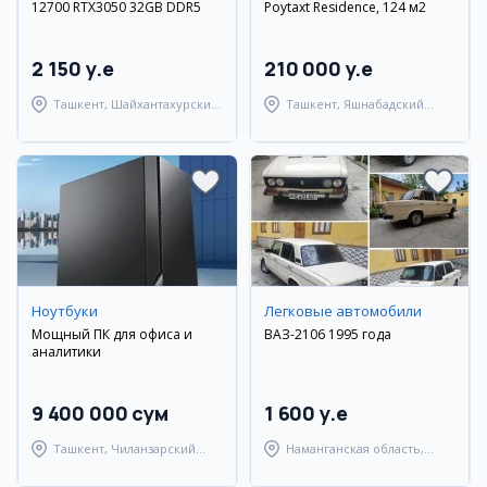
12700 RTX3050 32GB DDR5
Poytaxt Residence, 124 м2
2 150 y.e
210 000 y.e
Ташкент, Шайхантахурский
Ташкент, Яшнабадский
район
район
Ноутбуки
Легковые автомобили
Мощный ПК для офиса и
ВАЗ-2106 1995 года
аналитики
9 400 000 сум
1 600 y.e
Ташкент, Чиланзарский
Наманганская область,
район
Наманганский район