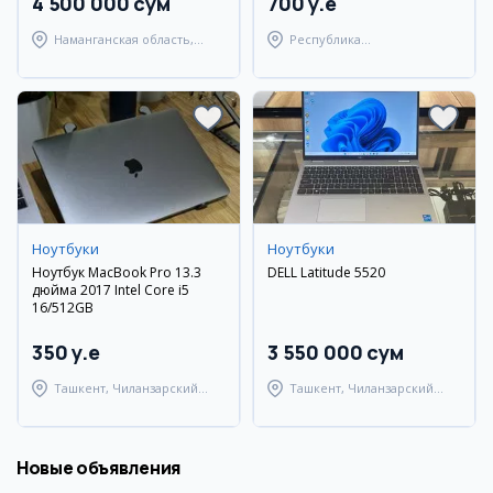
4 500 000 сум
700 y.e
Наманганская область,
Республика
Наманганский район
Каракалпакстан,
Берунийский район
Ноутбуки
Ноутбуки
Ноутбук MacBook Pro 13.3
DELL Latitude 5520
дюйма 2017 Intel Core i5
16/512GB
350 y.e
3 550 000 сум
Ташкент, Чиланзарский
Ташкент, Чиланзарский
район
район
Новые объявления