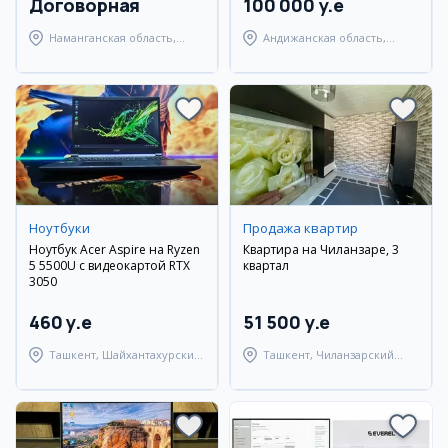
Договорная
100 000 y.e
Наманганская область,
Андижанская область,
Наманганский район
город Андижан
Ноутбуки
Продажа квартир
Ноутбук Acer Aspire на Ryzen
Квартира на Чиланзаре, 3
5 5500U с видеокартой RTX
квартал
3050
460 y.e
51 500 y.e
Ташкент, Шайхантахурский
Ташкент, Чиланзарский
район
район