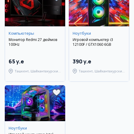
Компьютеры
Ноутбуки
Монитор Redmi 27 дюймов
Игровой компьютер i3
100Hz
12100F / GTX1060 6GB
65 y.e
390 y.e
Ташкент, Шайхантахурский
Ташкент, Шайхантахурский
район
район
Ноутбуки