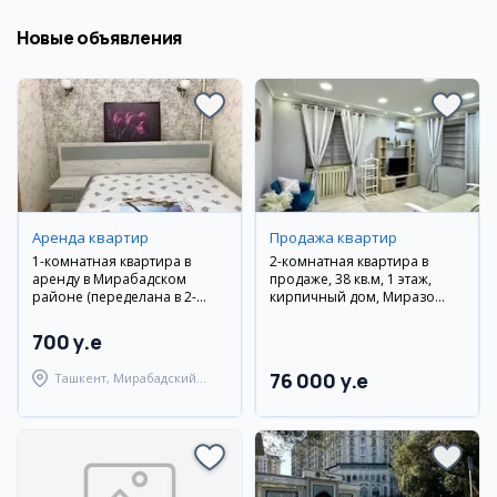
Новые объявления
Аренда квартир
Продажа квартир
1-комнатная квартира в
2-комнатная квартира в
аренду в Мирабадском
продаже, 38 кв.м, 1 этаж,
районе (переделана в 2-
кирпичный дом, Миразо
комнатную)
Улуғбекский район
700 y.e
76 000 y.e
Ташкент, Мирабадский
район