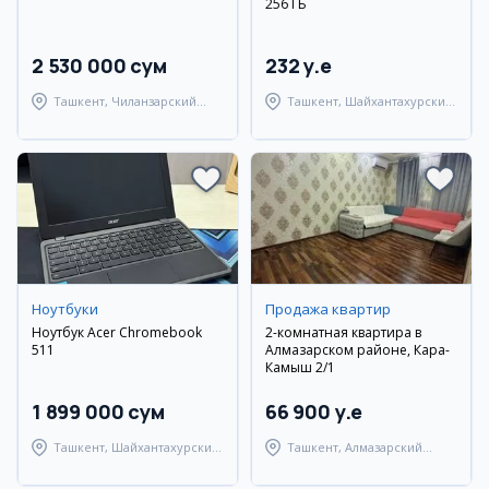
256 ГБ
2 530 000 сум
232 y.e
Ташкент, Чиланзарский
Ташкент, Шайхантахурский
район
район
Ноутбуки
Продажа квартир
Ноутбук Acer Chromebook
2-комнатная квартира в
511
Алмазарском районе, Кара-
Камыш 2/1
1 899 000 сум
66 900 y.e
Ташкент, Шайхантахурский
Ташкент, Алмазарский
район
район