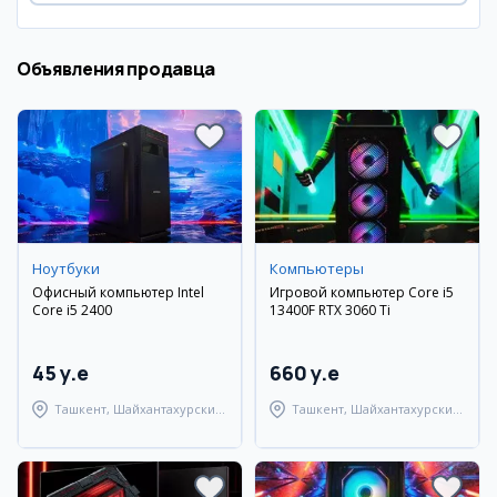
Объявления продавца
Ноутбуки
Компьютеры
Офисный компьютер Intel
Игровой компьютер Core i5
Core i5 2400
13400F RTX 3060 Ti
45 y.e
660 y.e
Ташкент, Шайхантахурский
Ташкент, Шайхантахурский
район
район