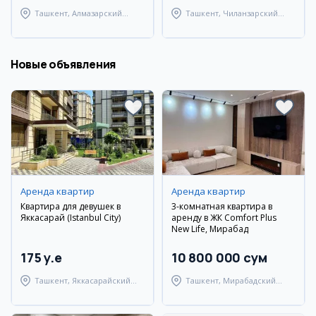
Ташкент, Алмазарский
Ташкент, Чиланзарский
район
район
Новые объявления
Аренда квартир
Аренда квартир
Квартира для девушек в
3-комнатная квартира в
Яккасарай (Istanbul City)
аренду в ЖК Comfort Plus
New Life, Мирабад
175 y.e
10 800 000 сум
Ташкент, Яккасарайский
Ташкент, Мирабадский
район
район