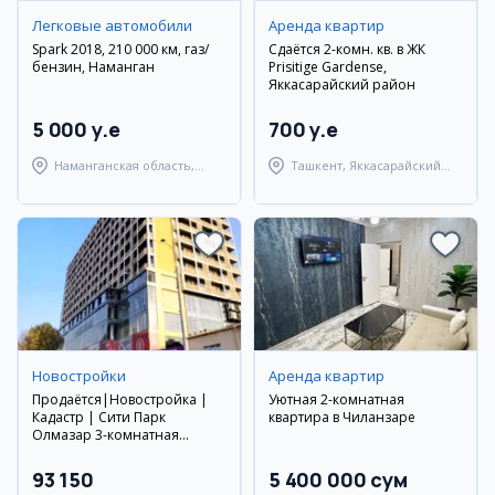
Легковые автомобили
Аренда квартир
Spark 2018, 210 000 км, газ/
Сдаётся 2-комн. кв. в ЖК
бензин, Наманган
Prisitige Gardense,
Яккасарайский район
5 000 y.e
700 y.e
Наманганская область,
Ташкент, Яккасарайский
Наманганский район
район
Новостройки
Аренда квартир
Продаётся|Новостройка |
Уютная 2-комнатная
Кадастр | Сити Парк
квартира в Чиланзаре
Олмазар 3-комнатная
квартира
93 150
5 400 000 сум