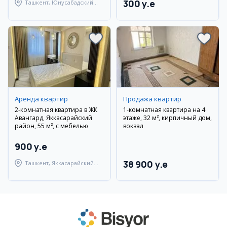
300 y.e
Ташкент, Юнусабадский
район
Аренда квартир
Продажа квартир
2-комнатная квартира в ЖК
1-комнатная квартира на 4
Авангард, Яккасарайский
этаже, 32 м², кирпичный дом,
район, 55 м², с мебелью
вокзал
900 y.e
38 900 y.e
Ташкент, Яккасарайский
район