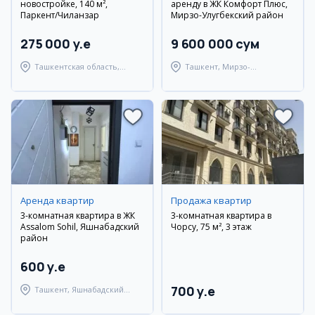
новостройке, 140 м²,
аренду в ЖК Комфорт Плюс,
Паркент/Чиланзар
Мирзо-Улугбекский район
275 000 y.e
9 600 000 сум
Ташкентская область,
Ташкент, Мирзо-
Паркентский район
Улугбекский район
Аренда квартир
Продажа квартир
3-комнатная квартира в ЖК
3-комнатная квартира в
Assalom Sohil, Яшнабадский
Чорсу, 75 м², 3 этаж
район
600 y.e
700 y.e
Ташкент, Яшнабадский
район