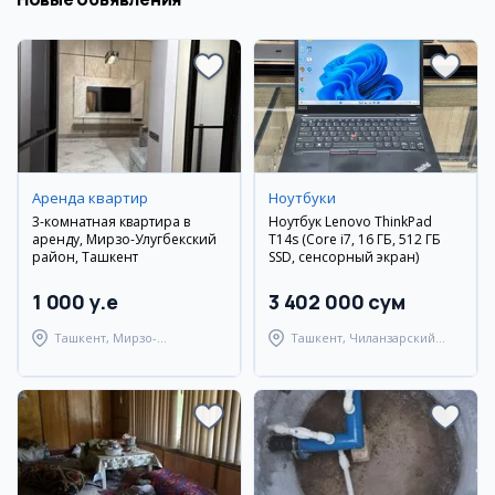
Аренда квартир
Ноутбуки
3-комнатная квартира в
Ноутбук Lenovo ThinkPad
аренду, Мирзо-Улугбекский
T14s (Core i7, 16 ГБ, 512 ГБ
район, Ташкент
SSD, сенсорный экран)
1 000 y.e
3 402 000 сум
Ташкент, Мирзо-
Ташкент, Чиланзарский
Улугбекский район
район