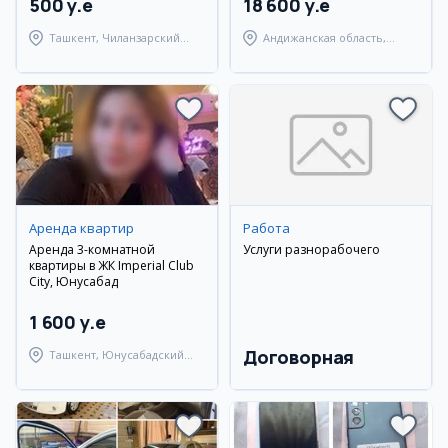
500 y.e
18 600 y.e
Ташкент, Чиланзарский
Андижанская область,
район
Андижанский район
Аренда квартир
Работа
Аренда 3-комнатной
Услуги разнорабочего
квартиры в ЖК Imperial Club
City, Юнусабад
1 600 y.e
Договорная
Ташкент, Юнусабадский
район