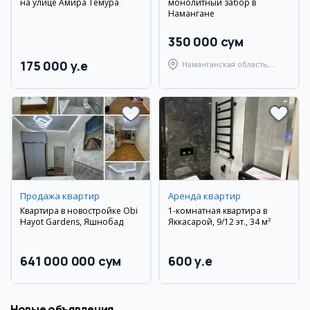
на улице Амира Темура
монолитный забор в
Намангане
350 000 сум
175 000 y.e
Наманганская область,
Наманганский район
Продажа квартир
Аренда квартир
Квартира в новостройке Obi
1-комнатная квартира в
Hayot Gardens, Яшнобад
Яккасарой, 9/12 эт., 34 м²
641 000 000 сум
600 y.e
Новые объявления