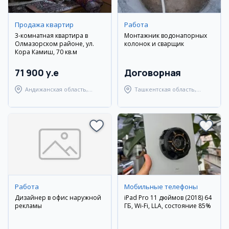
Продажа квартир
Работа
3-комнатная квартира в
Монтажник водонапорных
Олмазорском районе, ул.
колонок и сварщик
Кора Камиш, 70 кв.м
71 900 y.e
Договорная
Андижанская область,
Ташкентская область,
город Андижан
Янгиюльский район
Работа
Мобильные телефоны
Дизайнер в офис наружной
iPad Pro 11 дюймов (2018) 64
рекламы
ГБ, Wi-Fi, LLA, состояние 85%