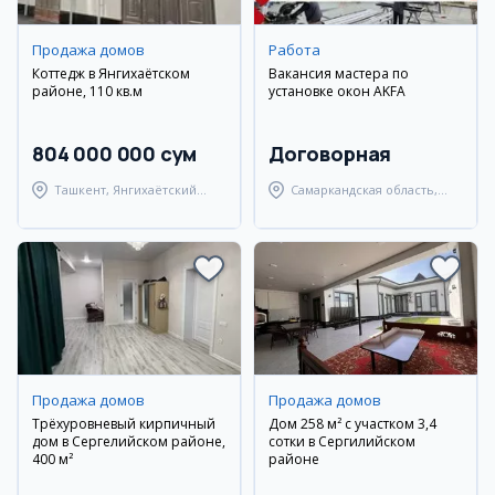
Продажа домов
Работа
Коттедж в Янгихаётском
Вакансия мастера по
районе, 110 кв.м
установке окон AKFA
804 000 000 сум
Договорная
Ташкент, Янгихаётский
Самаркандская область,
район
Самаркандский район
Продажа домов
Продажа домов
Трёхуровневый кирпичный
Дом 258 м² с участком 3,4
дом в Сергелийском районе,
сотки в Сергилийском
400 м²
районе