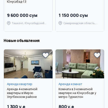
Юнусабад-13
9 600 000 сум
1 150 000 сум
Ташкент, Юнусабадский
Самаркандская область,
район
Самаркандский район
Новые объявления
Аренда квартир
Аренда комнат
Аренда 4-комнатной
Комната в 3-комнатной
квартиры в Мирзо
квартире на Юнусободе у
Улугбекском районе
метро Туркистон
1 300 y.e
800 y.e