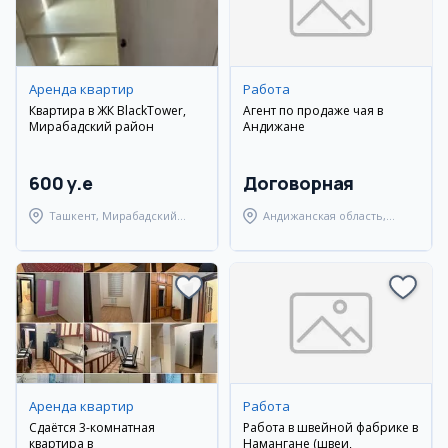
Аренда квартир
Работа
Квартира в ЖК BlackTower,
Агент по продаже чая в
Мирабадский район
Андижане
600 y.e
Договорная
Ташкент, Мирабадский
Андижанская область,
район
Андижанский район
Аренда квартир
Работа
Сдаётся 3-комнатная
Работа в швейной фабрике в
квартира в
Намангане (швеи,