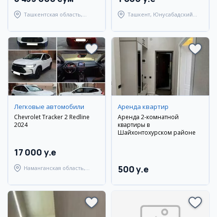
Ташкентская область,
Ташкент, Юнусабадский
Ташкентский район
район
Легковые автомобили
Аренда квартир
Chevrolet Tracker 2 Redline
Аренда 2-комнатной
2024
квартиры в
Шайхонтохурском районе
17 000 y.e
500 y.e
Наманганская область,
Наманганский район