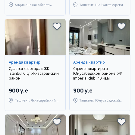
Андижанская область,
Ташкент, Шайхантахурский
город Андижан
район
Аренда квартир
Аренда квартир
Сдается квартира в ЖК
Сдается квартира в
Istanbul City, Яккасарайский
Юнусабадском районе, ЖК
район
Imperial club, 40 кв.м
900 y.e
900 y.e
Ташкент, Яккасарайский
Ташкент, Юнусабадский
район
район