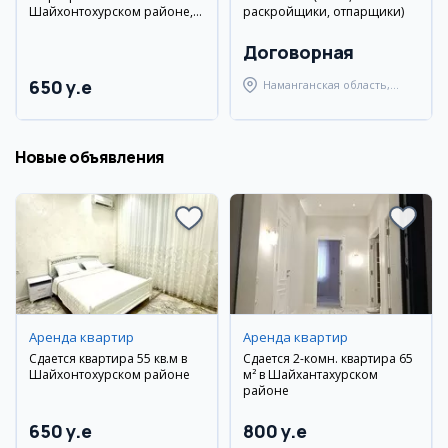
Шайхонтохурском районе,
раскройщики, отпарщики)
Лабзакда
Договорная
650 y.e
Наманганская область,
Наманганский район
Новые объявления
Аренда квартир
Аренда квартир
Сдается квартира 55 кв.м в
Сдается 2-комн. квартира 65
Шайхонтохурском районе
м² в Шайхантахурском
районе
650 y.e
800 y.e