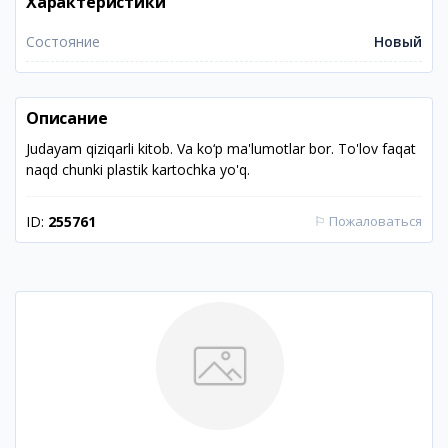
Характеристики
Состояние
Новый
Описание
Judayam qiziqarli kitob. Va ko‘p ma'lumotlar bor. To'lov faqat
naqd chunki plastik kartochka yo'q.
ID:
255761
⚐
Пожаловаться