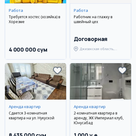
Работа
Работа
Требуется хостес (хозяйка) в
Работник на глажку в
Хорезме
швейный цех
Договорная
4 000 000 сум
Джизакская область,
Янгиабадский район
Аренда квартир
Аренда квартир
Сдается 3-комнатная
2-комнатная квартира в
квартира на ул. Нукуской
аренду, ЖК Империал клуб,
Юнусабад
8 435 000 сум
1 000 y.e