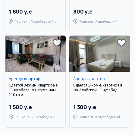
1 800 y.e
800 y.e
Ташкент, Мирабадский
Ташкент, Яшнабадский
район
район
Аренда квартир
Аренда квартир
Сдается 3-комн. квартира в
Сдается 3-комн. квартира в
Юнусабаде, ЖК Мухташам,
ЖК Алайский, Юнусабад
110 кв.м.
1 500 y.e
1 300 y.e
Ташкент, Юнусабадский
Ташкент, Юнусабадский
район
район