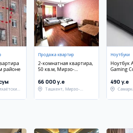
р
Продажа квартир
Ноутбуки
квартира
2-комнатная квартира,
Ноутбук 
м районе
50 кв.м, Мирзо-
Gaming C
Улугбекский район
16GB RAM
сум
66 000 y.e
490 y.e
ихаётский
Ташкент, Мирзо-
Самарк
Улугбекский район
област
Самарк