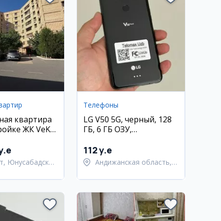
вартир
Телефоны
ная квартира
LG V50 5G, черный, 128
ройке ЖК VeK,
ГБ, 6 ГБ ОЗУ,
, 112 м²
Snapdragon 855
y.e
112 y.e
т, Юнусабадский
Андижанская область,
город Андижан