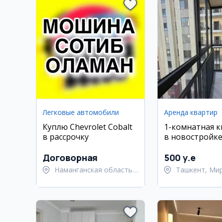
Легковые автомобили
Аренда квартир
Куплю Chevrolet Cobalt
1-комнатная 
в рассрочку
в новостройке
Улугбекский р
Договорная
500 y.e
Наманганская область,
Ташкент, Ми
Туракурганский район
Улугбекский 