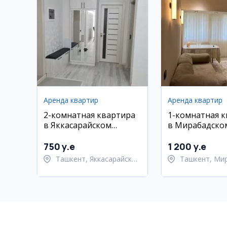
Аренда квартир
Аренда квартир
2-комнатная квартира
1-комнатная 
в Яккасарайском
в Мирабадско
районе, Ракат
Ойбек
750 y.e
1 200 y.e
Ташкент, Яккасарайский
Ташкент, Ми
район
район