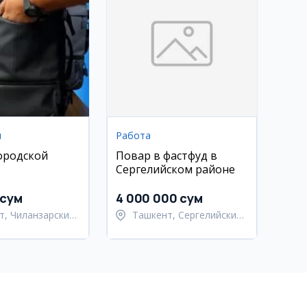
ы
Работа
ородской
Повар в фастфуд в
Сергелийском районе
 сум
4 000 000 сум
т, Чиланзарский
Ташкент, Сергелийский
район