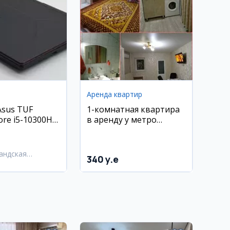
Аренда квартир
Asus TUF
1-комнатная квартира
ore i5-10300H
в аренду у метро
 GTX 1650Ti
Максим Горький
андская
340 y.e
ь,
андский район