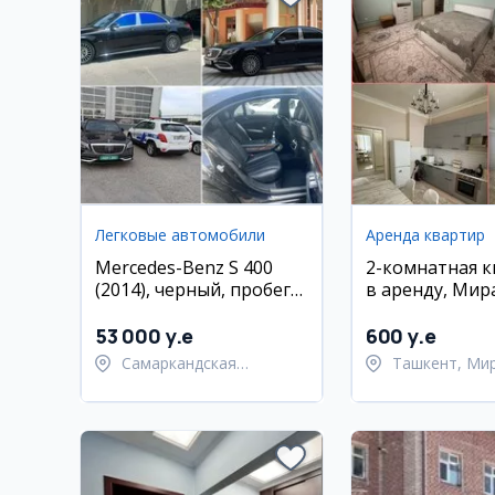
Легковые автомобили
Аренда квартир
Mercedes-Benz S 400
2-комнатная 
(2014), черный, пробег
в аренду, Мир
280 000 км, бензин,
район, сзади 
Самарканд
вокзала
53 000 y.e
600 y.e
Самаркандская
Ташкент, Ми
область,
район
Самаркандский район