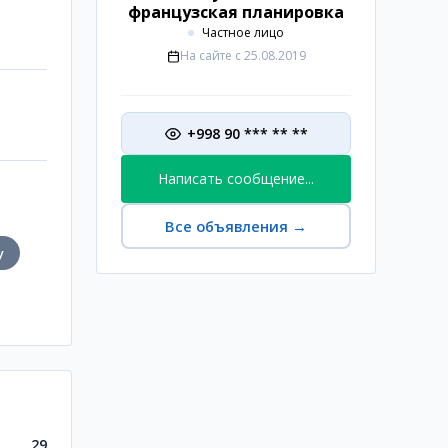
французская планировка
Частное лицо
На сайте с
25.08.2019
+998 90 *** ** **
Написать сообщение...
Все объявления
→
у
29