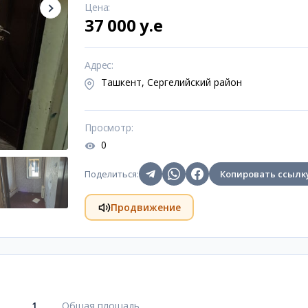
Цена
:
37 000 y.e
Адрес
:
Ташкент, Сергелийский район
Просмотр
:
0
Поделиться
:
Копировать ссылк
Продвижение
1
Общая площадь