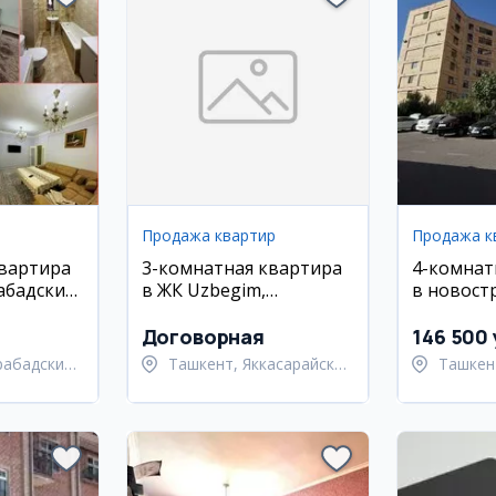
Продажа квартир
Продажа к
квартира
3-комнатная квартира
4-комнат
абадский
в ЖК Uzbegim,
в новост
Северного
Яккасарайский район
Юнусабад
Договорная
146 500 
рабадский
Ташкент, Яккасарайский
Ташкен
район
район