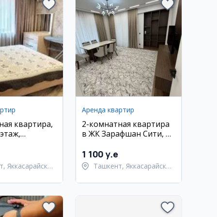
артир
Аренда квартир
ная квартира,
2-комнатная квартира
 этаж,
в ЖК Зарафшан Сити, 69
йский район
м2
1 100 y.e
т, Яккасарайский
Ташкент, Яккасарайский
район