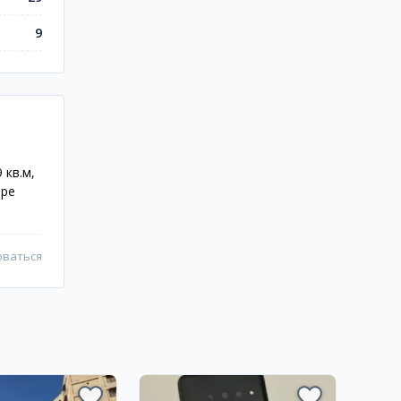
9
 кв.м,
оре
оваться