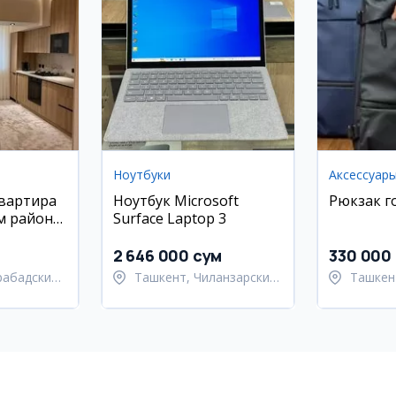
Ноутбуки
Аксессуар
квартира
Ноутбук Microsoft
Рюкзак г
м районе,
Surface Laptop 3
2 646 000 сум
330 000
рабадский
Ташкент, Чиланзарский
Ташкен
район
район