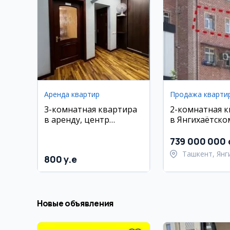
Аренда квартир
Продажа кварти
3-комнатная квартира
2-комнатная 
в аренду, центр
в Янгихаётско
(Минор)
739 000 000 
Ташкент, Янг
800 y.e
район
Новые объявления