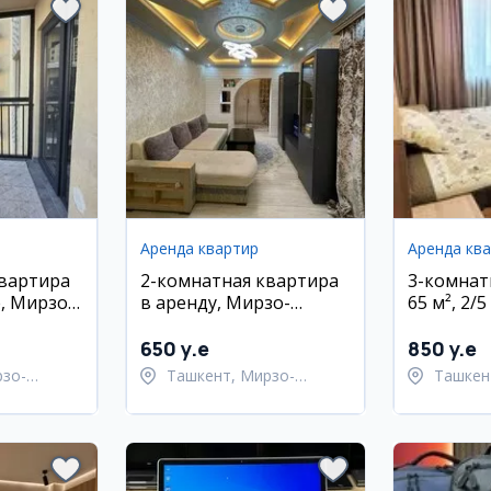
Аренда квартир
Аренда кв
квартира
2-комнатная квартира
3-комнат
, Мирзо-
в аренду, Мирзо-
65 м², 2/5
айон
Улугбекский район,
Яккасара
Карасу-1
650 y.e
850 y.e
рзо-
Ташкент, Мирзо-
Ташкен
район
Улугбекский район
район