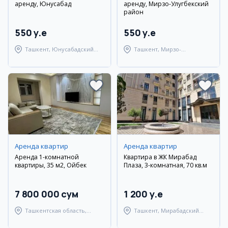
аренду, Юнусабад
аренду, Мирзо-Улугбекский
район
550 y.e
550 y.e
Ташкент, Юнусабадский
Ташкент, Мирзо-
район
Улугбекский район
Аренда квартир
Аренда квартир
Аренда 1-комнатной
Квартира в ЖК Мирабад
квартиры, 35 м2, Ойбек
Плаза, 3-комнатная, 70 кв.м
7 800 000 сум
1 200 y.e
Ташкентская область,
Ташкент, Мирабадский
Ташкентский район
район