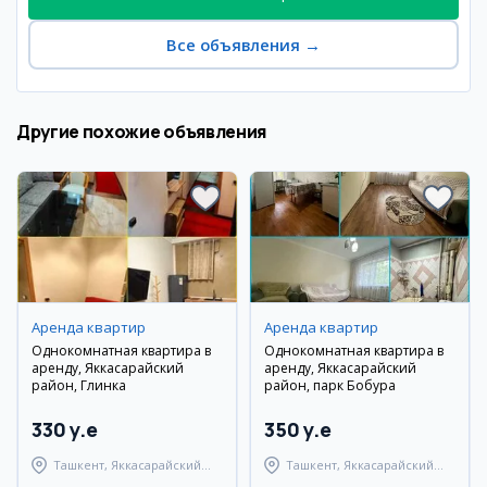
Все объявления
→
Другие похожие объявления
Аренда квартир
Аренда квартир
Однокомнатная квартира в
Однокомнатная квартира в
аренду, Яккасарайский
аренду, Яккасарайский
район, Глинка
район, парк Бобура
330 y.e
350 y.e
Ташкент, Яккасарайский
Ташкент, Яккасарайский
район
район